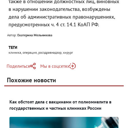
также в отношении должностных лиц, виновных
в нарушении законодательства, возбуждены
дела об административных правонарушениях,
предусмотренных ч. 4 ст. 14.1 КоАП РФ.
Автор:
Екатерина Мельникова
ТЕГИ
клиника, операция, росздравнадзор, хирург
Поделиться
Мы в соцсетях
Telegram
Похожие новости
Telegram
Яндекс Дзен
ВКонтакте
Как обстоят дела с вакцинами от полиомиелита в
Одноклассники
государственных и частных клиниках России