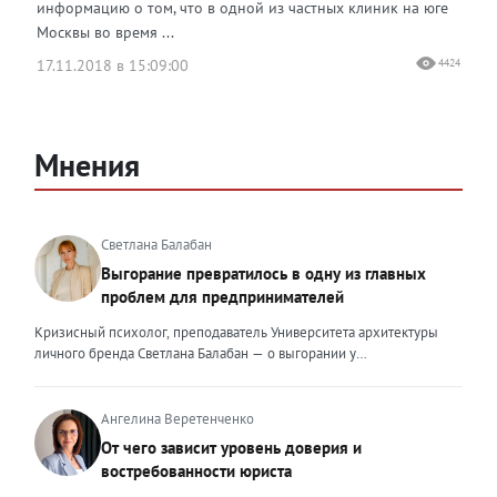
информацию о том, что в одной из частных клиник на юге
Москвы во время ...
17.11.2018 в 15:09:00
4424
Мнения
Светлана Балабан
Выгорание превратилось в одну из главных
проблем для предпринимателей
Кризисный психолог, преподаватель Университета архитектуры
личного бренда Светлана Балабан — о выгорании у
предпринимателей, его причинах, признаках и способах
преодоления Выгорание в 2026 году стало самой острой
проблемой, однако выгорание у предпринимателей заметно
Ангелина Веретенченко
отличается от выгорания у наёмных сотрудников. Наёмный
От чего зависит уровень доверия и
сотрудник может уйти на больничный или в отпуск, пожаловаться
востребованности юриста
на что-то начальству или сменить работу. Предприниматель — сам