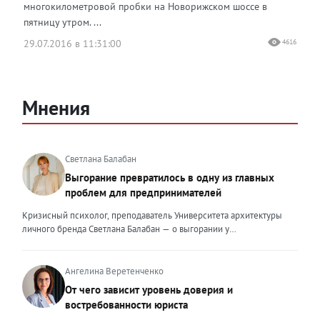
многокилометровой пробки на Новорижском шоссе в
пятницу утром. ...
29.07.2016 в 11:31:00
4616
Мнения
Светлана Балабан
Выгорание превратилось в одну из главных
проблем для предпринимателей
Кризисный психолог, преподаватель Университета архитектуры
личного бренда Светлана Балабан — о выгорании у
предпринимателей, его причинах, признаках и способах
преодоления Выгорание в 2026 году стало самой острой
проблемой, однако выгорание у предпринимателей заметно
Ангелина Веретенченко
отличается от выгорания у наёмных сотрудников. Наёмный
От чего зависит уровень доверия и
сотрудник может уйти на больничный или в отпуск, пожаловаться
востребованности юриста
на что-то начальству или сменить работу. Предприниматель — сам