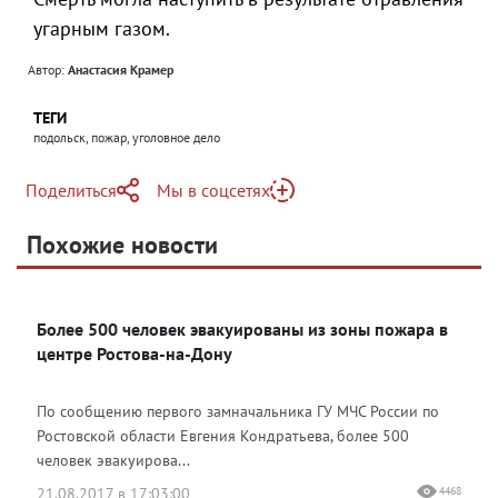
угарным газом.
Автор:
Анастасия Крамер
ТЕГИ
подольск, пожар, уголовное дело
Поделиться
Мы в соцсетях
Telegram
Похожие новости
Telegram
Яндекс Дзен
ВКонтакте
Более 500 человек эвакуированы из зоны пожара в
Одноклассники
центре Ростова-на-Дону
По сообщению первого замначальника ГУ МЧС России по
Ростовской области Евгения Кондратьева, более 500
человек эвакуирова...
21.08.2017 в 17:03:00
4468