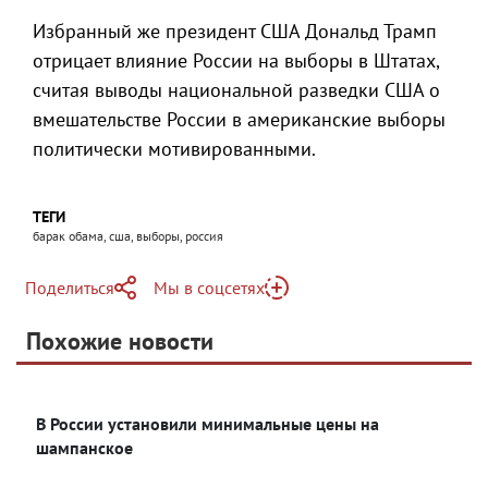
Избранный же президент США Дональд Трамп
отрицает влияние России на выборы в Штатах,
считая выводы национальной разведки США о
вмешательстве России в американские выборы
политически мотивированными.
ТЕГИ
барак обама, сша, выборы, россия
Поделиться
Мы в соцсетях
Telegram
Похожие новости
Telegram
Яндекс Дзен
ВКонтакте
В России установили минимальные цены на
Одноклассники
шампанское