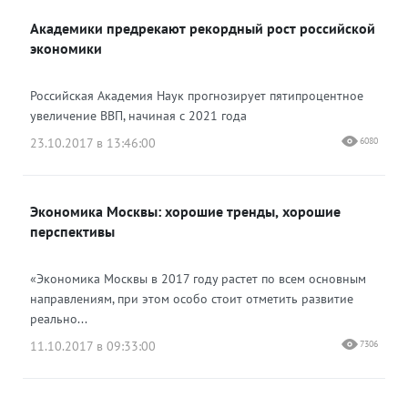
Академики предрекают рекордный рост российской
Одноклассники
экономики
Российская Академия Наук прогнозирует пятипроцентное
увеличение ВВП, начиная с 2021 года
23.10.2017 в 13:46:00
6080
Экономика Москвы: хорошие тренды, хорошие
перспективы
«Экономика Москвы в 2017 году растет по всем основным
направлениям, при этом особо стоит отметить развитие
реально...
11.10.2017 в 09:33:00
7306