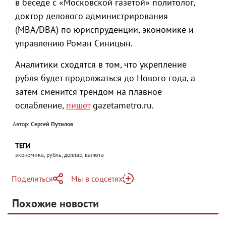
в беседе с «Московской газетой» политолог,
доктор делового администрирования
(MBA/DBA) по юриспруденции, экономике и
управлению Роман Синицын.
Аналитики сходятся в том, что укрепление
рубля будет продолжаться до Нового года, а
затем сменится трендом на плавное
ослабление,
пишет
gazetametro.ru.
Автор:
Сергей Путилов
ТЕГИ
экономика, рубль, доллар, валюта
Поделиться
Мы в соцсетях
Telegram
Похожие новости
Telegram
Яндекс Дзен
ВКонтакте