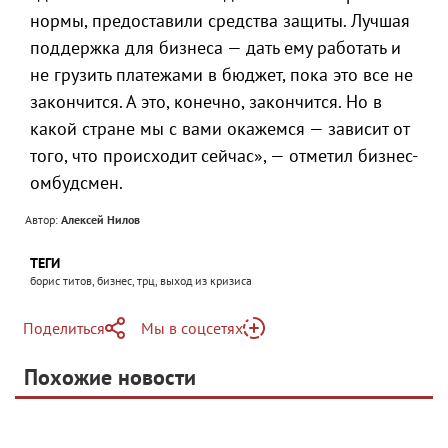
нормы, предоставили средства защиты. Лучшая
поддержка для бизнеса — дать ему работать и
не грузить платежами в бюджет, пока это все не
закончится. А это, конечно, закончится. Но в
какой стране мы с вами окажемся — зависит от
того, что происходит сейчас», — отметил бизнес-
омбудсмен.
Автор:
Алексей Нилов
ТЕГИ
борис титов, бизнес, трц, выход из кризиса
Поделиться
Мы в соцсетях
Telegram
Похожие новости
Telegram
Яндекс Дзен
ВКонтакте