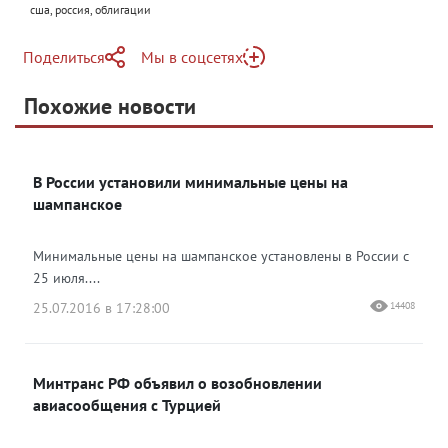
сша, россия, облигации
Поделиться
Мы в соцсетях
Telegram
Похожие новости
Telegram
Яндекс Дзен
ВКонтакте
В России установили минимальные цены на
Одноклассники
шампанское
Минимальные цены на шампанское установлены в России с
25 июля....
25.07.2016 в 17:28:00
14408
Минтранс РФ объявил о возобновлении
авиасообщения с Турцией