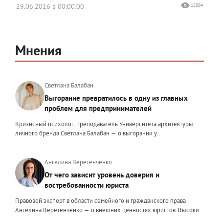
29.06.2016 в 00:00:00
15884
Мнения
Светлана Балабан
Выгорание превратилось в одну из главных
проблем для предпринимателей
Кризисный психолог, преподаватель Университета архитектуры
личного бренда Светлана Балабан — о выгорании у
предпринимателей, его причинах, признаках и способах
преодоления Выгорание в 2026 году стало самой острой
проблемой, однако выгорание у предпринимателей заметно
Ангелина Веретенченко
отличается от выгорания у наёмных сотрудников. Наёмный
От чего зависит уровень доверия и
сотрудник может уйти на больничный или в отпуск, пожаловаться
востребованности юриста
на что-то начальству или сменить работу. Предприниматель — сам
себе начальник и основа системы. Если он устаёт, бизнес не встанет
Правовой эксперт в области семейного и гражданского права
на паузу, а просто начнёт разваливаться. У предпринимателей
Ангелина Веретенченко — о внешних ценностях юристов. Высокий
принято говорить, что они не имеют право на выгорание или на