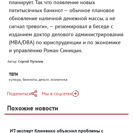
планирует. Так что появление новых
пятитысячных банкнот — обычное плановое
обновление наличной денежной массы, а не
сигнал тревоги», — резюмировал в беседе с
изданием доктор делового администрирования
(MBA/DBA) по юриспруденции и по экономике
и управлению Роман Синицын.
Автор:
Сергей Путилов
ТЕГИ
купюры, банкноты, деньги, экономика
Поделиться
Мы в соцсетях
Telegram
Похожие новости
Telegram
Яндекс Дзен
ВКонтакте
ИТ-эксперт Клименко объяснил проблемы с
Одноклассники