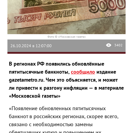
Фото © «Московская газета»
3402
26.10.2024 в 12:07:00
В регионах РФ появились обновлённые
пятитысячные банкноты,
сообщило
издание
gazetametro.ru. Чем это объясняется, и может
ли привести к разгону инфляции — в материале
«Московской газеты»
«Появление обновленных пятитысячных
банкнот в российских регионах, скорее всего,
связано с необходимостью замены
обветшавших купюр и повышением их