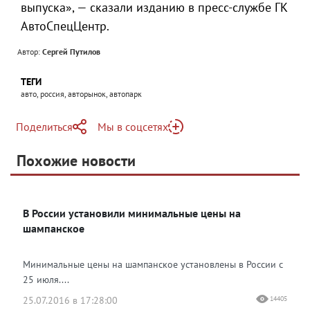
выпуска», — сказали изданию в пресс-службе ГК
АвтоСпецЦентр.
Автор:
Сергей Путилов
ТЕГИ
авто, россия, авторынок, автопарк
Поделиться
Мы в соцсетях
Telegram
Похожие новости
Telegram
Яндекс Дзен
ВКонтакте
В России установили минимальные цены на
Одноклассники
шампанское
Минимальные цены на шампанское установлены в России с
25 июля....
25.07.2016 в 17:28:00
14405