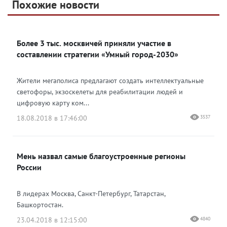
Telegram
Похожие новости
Telegram
Яндекс Дзен
ВКонтакте
Более 3 тыс. москвичей приняли участие в
Одноклассники
составлении стратегии «Умный город-2030»
Жители мегаполиса предлагают создать интеллектуальные
светофоры, экзоскелеты для реабилитации людей и
цифровую карту ком...
18.08.2018 в 17:46:00
3537
Мень назвал самые благоустроенные регионы
России
В лидерах Москва, Санкт-Петербург, Татарстан,
Башкортостан.
23.04.2018 в 12:15:00
4840