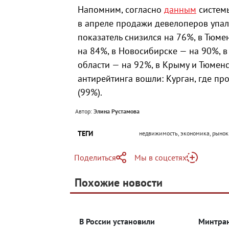
Напомним, согласно
данным
системы
в апреле продажи девелоперов упал
показатель снизился на 76%, в Тюме
на 84%, в Новосибирске — на 90%, 
области — на 92%, в Крыму и Тюменс
антирейтинга вошли: Курган, где пр
(99%).
Автор:
Элина Рустамова
ТЕГИ
недвижимость, экономика, рынок
Поделиться
Мы в соцсетях
Telegram
Похожие новости
Telegram
Яндекс Дзен
ВКонтакте
В России установили
Минтран
Одноклассники