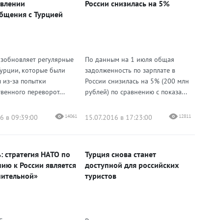
влении
России снизилась на 5%
бщения с Турцией
озобновляет регулярные
По данным на 1 июля общая
Турции, которые были
задолженность по зарплате в
 из-за попытки
России снизилась на 5% (200 млн
венного переворот...
рублей) по сравнению с показа...
6 в 09:39:00
14061
15.07.2016 в 17:23:00
12811
: стратегия НАТО по
Турция снова станет
ию к России является
доступной для российских
ительной»
туристов