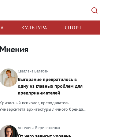
КА
КУЛЬТУРА
СПОРТ
Мнения
Светлана Балабан
Выгорание превратилось в
одну из главных проблем для
предпринимателей
Кризисный психолог, преподаватель
Университета архитектуры личного бренда
Светлана Балабан — о выгорании у
предпринимателей, его причинах, признаках
Ангелина Веретенченко
и способах преодоления Выгорание в 2026
году стало самой острой проблемой, однако
От чего зависит уровень