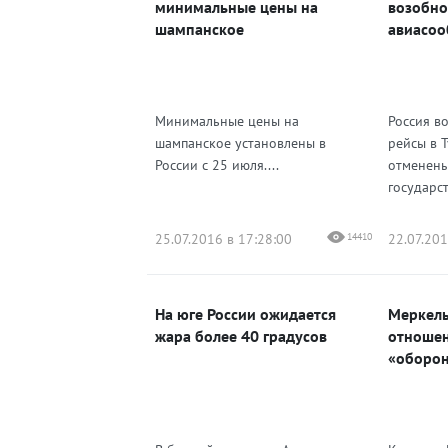
минимальные цены на
возобно
шампанское
авиасоо
Минимальные цены на
Россия в
шампанское установлены в
рейсы в 
России с 25 июля....
отменены
государст
25.07.2016 в 17:28:00
14410
22.07.201
На юге России ожидается
Меркель
жара более 40 градусов
отношен
«оборон