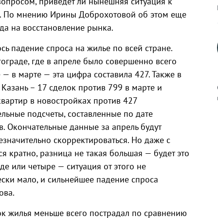
вопросом, приведет ли нынешняя ситуация к
й. По мнению Ирины Доброхотовой об этом еще
жда на восстановление рынка.
сь падение спроса на жилье по всей стране.
ограде, где в апреле было совершенно всего
 — в марте — эта цифра составила 427. Также в
Казань – 17 сделок против 799 в марте и
квартир в новостройках против 427
ельные подсчеты, составленные по дате
. Окончательные данные за апрель будут
к
езначительно скорректироваться. Но даже с
ся кратно, разница не такая большая — будет это
е или четыре — ситуация от этого не
чески мало, и сильнейшее падение спроса
р
ова.
н
ок жилья меньше всего пострадал по сравнению