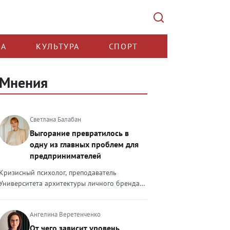
КА
КУЛЬТУРА
СПОРТ
Мнения
Светлана Балабан
Выгорание превратилось в
одну из главных проблем для
предпринимателей
Кризисный психолог, преподаватель
Университета архитектуры личного бренда
Светлана Балабан — о выгорании у
предпринимателей, его причинах, признаках
Ангелина Веретенченко
и способах преодоления Выгорание в 2026
году стало самой острой проблемой, однако
От чего зависит уровень