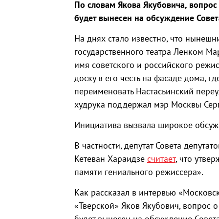
По словам Якова Якубовича, вопрос
будет вынесен на обсуждение Совет
На днях стало известно, что нынеш
государственного театра Ленком М
имя советского и российского режи
доску в его честь на фасаде дома, г
переименовать Настасьинский переу
худрука поддержал мэр Москвы Сер
Инициатива вызвала широкое обсужд
В частности, депутат Совета депутат
Кетеван Хараидзе
считает
, что утве
памяти гениального режиссера».
Как рассказал в интервью «Московск
«Тверской» Яков Якубович, вопрос 
будет вынесен на обсуждение Совета