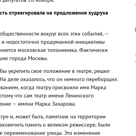
сть отреагировала на предложения худрука
общественности вокруг всех этих событий, —
й и недостаточно продуманной инициативы
еняется московская топонимика. Фактически
дию города Москвы.
обы укрепить свое положение в театре, решил
 На деле оказалось, что он немного переборщил.
к
званием, когда театру присвоили имя Марка
отому что сам театр имени Ленинского
ение — имени Марка Захарова.
р
тре и, может быть, памятник на территории
вековечить память о великом режиссере, были
н
е переименование улицы. Это изменение