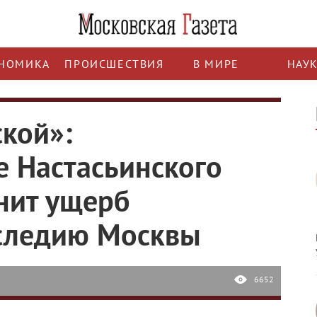
НОМИКА
ПРОИСШЕСТВИЯ
В МИРЕ
НАУ
ской»:
 Настасьинского
нит ущерб
аследию Москвы
6652