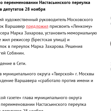
 о переименовании Настасьинского переулка
а депутатов 28 ноября
ний художественный руководитель Московского
арк Варшавер
предложил
присвоить «Ленкому»
ссера Марка Захарова, установить мемориальную
де жил режиссер (Брестская улица) и
лок в переулок Марка Захарова. Решения
гей Собянин.
ение в Сети.
ов муниципального округа «Тверской» г. Москвы
рждение Варшавера «сработало против имени и
ой газете» глава муниципального округа
о переименовании Настасьинского переулка
 депутатов 28 ноября.