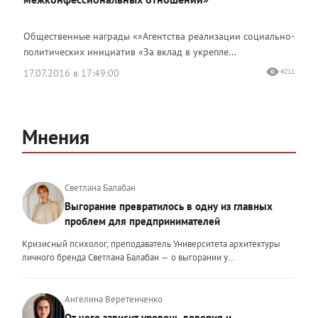
Общественные награды «»Агентства реализации социально-
политических инициатив «За вклад в укрепле...
17.07.2016 в 17:49:00
4211
Мнения
Светлана Балабан
Выгорание превратилось в одну из главных
проблем для предпринимателей
Кризисный психолог, преподаватель Университета архитектуры
личного бренда Светлана Балабан — о выгорании у
предпринимателей, его причинах, признаках и способах
преодоления Выгорание в 2026 году стало самой острой
проблемой, однако выгорание у предпринимателей заметно
Ангелина Веретенченко
отличается от выгорания у наёмных сотрудников. Наёмный
От чего зависит уровень доверия и