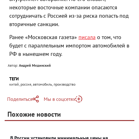
некоторые восточные компании опасаются
сотрудничать с Россией из-за риска попасть под
вторичные санкции.
Ранее «Московская газета»
писала
о том, что
будет с параллельным импортом автомобилей в
РФ в нынешнем году.
Автор:
Андрей Мединский
ТЕГИ
китай, россия, автомобиль, производство
Поделиться
Мы в соцсетях
Telegram
Похожие новости
Telegram
Яндекс Дзен
ВКонтакте
В России установили минимальные цены на
Одноклассники