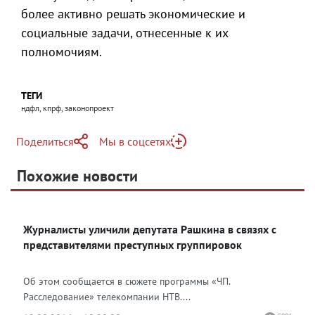
более активно решать экономические и
социальные задачи, отнесенные к их
полномочиям.
ТЕГИ
ндфл, кпрф, законопроект
Поделиться
Мы в соцсетях
Telegram
Похожие новости
Telegram
Яндекс Дзен
ВКонтакте
Журналисты уличили депутата Рашкина в связях с
Одноклассники
представителями преступных группировок
Об этом сообщается в сюжете программы «ЧП.
Расследование» телекомпании НТВ....