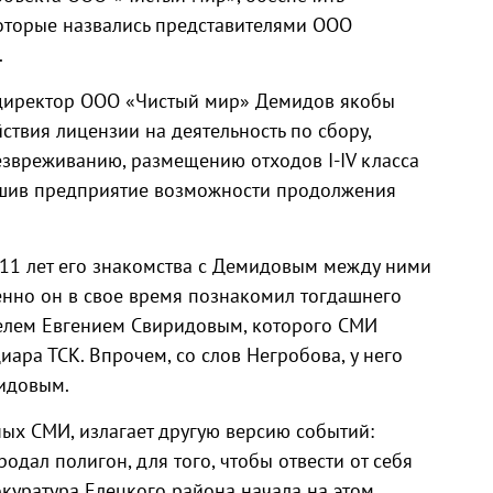
оторые назвались представителями ООО
.
 «директор ООО «Чистый мир» Демидов якобы
твия лицензии на деятельность по сбору,
езвреживанию, размещению отходов I-IV класса
ишив предприятие возможности продолжения
а 11 лет его знакомства с Демидовым между ними
енно он в свое время познакомил тогдашнего
елем Евгением Свиридовым, которого СМИ
ра ТСК. Впрочем, со слов Негробова, у него
идовым.
ых СМИ, излагает другую версию событий:
одал полигон, для того, чтобы отвести от себя
окуратура Елецкого района начала на этом