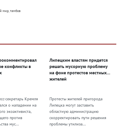
й мир, тамбов
рокомментировал
Липецким властям придется
е конфликты в
решать мусорную проблему
х
на фоне протестов местных
жителей
есс-секретарь Кремля
Протесты жителей пригорода
ался о нападении на
Липецка могут заставить
ого экоактивиста,
областную администрацию
щего против
скорректировать пути решения
ства мус...
проблемы утилиза...