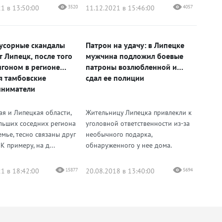
1 в 13:50:00
3520
11.12.2021 в 15:46:00
4057
усорные скандалы
Патрон на удачу: в Липецке
 Липецк, после того
мужчина подложил боевые
игоном в регионе
патроны возлюбленной и
я тамбовские
сдал ее полиции
иниматели
ая и Липецкая области,
Жительницу Липецка привлекли к
льших соседних региона
уголовной ответственности из-за
мье, тесно связаны друг
необычного подарка,
 К примеру, на д...
обнаруженного у нее дома.
1 в 18:42:00
15877
20.08.2018 в 13:40:00
5694