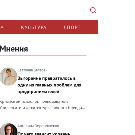
КА
КУЛЬТУРА
СПОРТ
Мнения
Светлана Балабан
Выгорание превратилось в
одну из главных проблем для
предпринимателей
Кризисный психолог, преподаватель
Университета архитектуры личного бренда
Светлана Балабан — о выгорании у
предпринимателей, его причинах, признаках
Ангелина Веретенченко
и способах преодоления Выгорание в 2026
году стало самой острой проблемой, однако
От чего зависит уровень