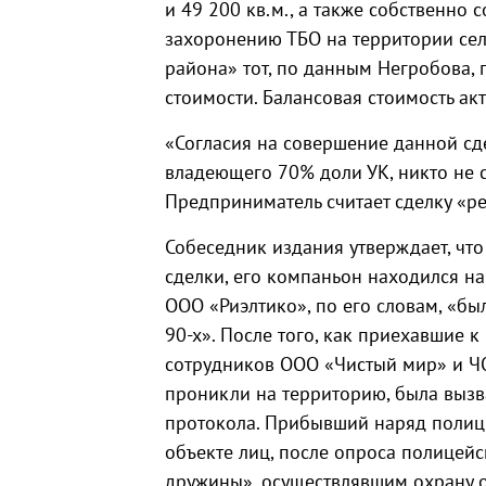
и 49 200 кв.м., а также собственно
захоронению ТБО на территории се
района» тот, по данным Негробова, 
стоимости. Балансовая стоимость акт
«Согласия на совершение данной сде
владеющего 70% доли УК, никто не с
Предприниматель считает сделку «р
Собеседник издания утверждает, что
сделки, его компаньон находился на
ООО «Риэлтико», по его словам, «бы
90-х». После того, как приехавшие к
сотрудников ООО «Чистый мир» и Ч
проникли на территорию, была вызв
протокола. Прибывший наряд полиц
объекте лиц, после опроса полицей
дружины», осуществлявшим охрану о