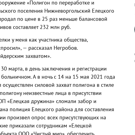
 сооружение «Полигон по переработке и
льского поселения Нижневоргольский Елецкого
продал по цене в 25 раз меньше балансовой
ивов составляет 232 млн руб.
лки у меня как участника общества,
просил», — рассказал Негробов.
ейдерским захватом».
 30 марта, в день заключения и регистрации
 больничном. А в ночь с 14 на 15 мая 2021 года
к
л осуществлен силовой захват полигона в стиле
 полигону неизвестные лица в присутствии
ОП «Елецкая дружина» сломали забор и
ана полиция Елецкого района для составления
р
ии произвел опрос всех присутствующих на
ские приказали сотрудникам «Елецкой
н
бъекта ООО «Чистый мир», обеспечить