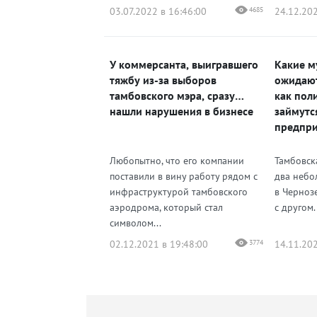
03.07.2022 в 16:46:00
4685
24.12.202
У коммерсанта, выигравшего
Какие м
тяжбу из-за выборов
ожидают
тамбовского мэра, сразу
как пол
нашли нарушения в бизнесе
займутс
предпр
Любопытно, что его компании
Тамбовск
поставили в вину работу рядом с
два небо
инфраструктурой тамбовского
в Чернозе
аэродрома, который стал
с другом.
символом...
02.12.2021 в 19:48:00
3774
14.11.202