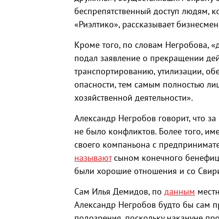
беспрепятственный доступ людям, к
«Риэлтико», рассказывает бизнесмен
Кроме того, по словам Негробова,
подал заявление о прекращении дейс
транспортированию, утилизации, об
опасности, тем самым полностью л
хозяйственной деятельности».
Александр Негробов говорит, что з
не было конфликтов. Более того, им
своего компаньона с предпринимат
называют
сыном конечного бенефициа
были хорошие отношения и со Свир
Сам Илья Демидов, по
данным
местн
Александр Негробов будто бы сам пр
подозрения, поскольку накануне пр