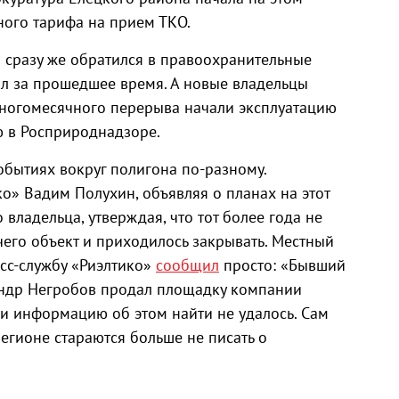
ного тарифа на прием ТКО.
и сразу же обратился в правоохранительные
ил за прошедшее время. А новые владельцы
многомесячного перерыва начали эксплуатацию
ю в Росприроднадзоре.
обытиях вокруг полигона по-разному.
о» Вадим Полухин, объявляя о планах на этот
владельца, утверждая, что тот более года не
чего объект и приходилось закрывать. Местный
есс-службу «Риэлтико»
сообщил
просто: «Бывший
ндр Негробов продал площадку компании
 информацию об этом найти не удалось. Сам
регионе стараются больше не писать о