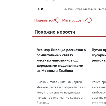
ТЕГИ
липецк, мусорный полигон, чисты
Поделиться
Мы в соцсетях
Telegram
Похожие новости
Telegram
Яндекс Дзен
ВКонтакте
Экс-мэр Липецка рассказал о
Путин п
Одноклассники
сомнительных связях
мусорны
местных чиновников с
региона
дорожными подрядчиками
из Москвы и Тамбова
Бывший глава Липецка Сергей
Ранее пр
Иванов рассказал журналистам о
высказыв
том, что он давно предвидел
тамбовск
печальное окончание карьеры
выступаю
бывше...
строитель