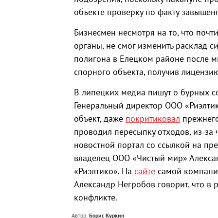
объекте проверку по факту завышен
Бизнесмен несмотря на то, что почт
органы, не смог изменить расклад с
полигона в Елецком районе после 
спорного объекта, получив лицензи
В липецких медиа пишут о бурных с
Генеральный директор ООО «Риэлтик
объект, даже
покритиковал
прежнего 
проводил пересыпку отходов, из-за 
новостной портал со ссылкой на пр
владелец ООО «Чистый мир» Алекса
«Риэлтико». На
сайте
самой компании
Александр Негробов говорит, что в 
конфликте.
Автор:
Борис Куркин