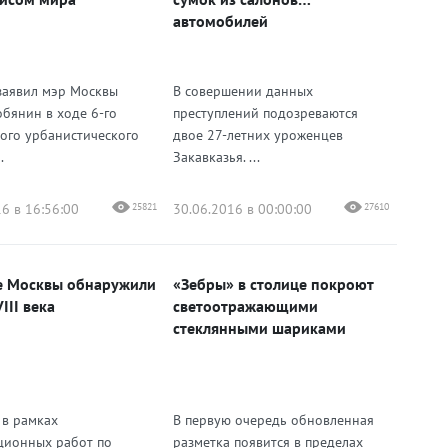
автомобилей
заявил мэр Москвы
В совершении данных
обянин в ходе 6-го
преступлений подозреваются
ого урбанистического
двое 27-летних уроженцев
.
Закавказья. ...
6 в 16:56:00
25821
30.06.2016 в 00:00:00
27610
е Москвы обнаружили
«Зебры» в столице покроют
III века
светоотражающими
стеклянными шариками
 в рамках
В первую очередь обновленная
ционных работ по
разметка появится в пределах