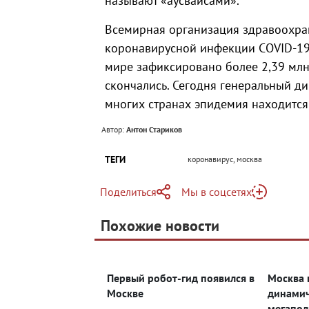
называют «аусвайсами».
Всемирная организация здравоохра
коронавирусной инфекции COVID-19
мире зафиксировано более 2,39 млн 
скончались. Сегодня генеральный д
многих странах эпидемия находится
Автор:
Антон Стариков
ТЕГИ
коронавирус, москва
Поделиться
Мы в соцсетях
Telegram
Похожие новости
Telegram
Яндекс Дзен
ВКонтакте
Первый робот-гид появился в
Москва 
Одноклассники
Москве
динами
мегапол