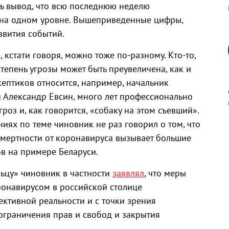
ь вывод, что всю последнюю неделю
 на одном уровне. Вышеприведенные цифры,
звития событий.
 кстати говоря, можно тоже по-разному. Кто-то,
степень угрозы может быть преувеличена, как и
ептиков относится, например, начальник
 Александр Евсин, много лет профессионально
оз и, как говорится, «собаку на этом съевший».
иях по теме чиновник не раз говорил о том, что
к
смертности от коронавируса вызывает большие
ов на примере Беларуси.
ьцу» чиновник в частности
заявлял
, что меры
онавирусом в российской столице
р
ктивной реальности и с точки зрения
граничения прав и свобод и закрытия
н