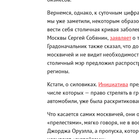
Вернемся, однако, к суточным цифра
мы уже заметили, некоторым образом
вести себя столичная кривая забол
Москвы Сергей Собянин,
заявляет
о т
Градоначальник также сказал, что 
москвичей и не видит необходимост
столичный мэр предложил распростр
регионы.
Кстати, о силовиках.
Инициатива
пре
числе которых — право стрелять в г
автомобили, уже была раскритикован
Что касается самих москвичей, они 
«прелестями», мягко говоря, не в во
Джорджа Оруэлла, а пропуска, кото