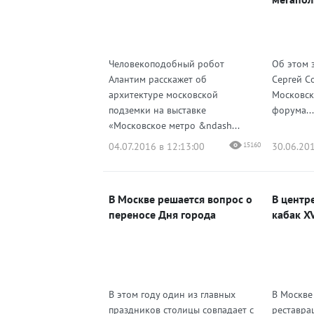
Человекоподобный робот
Об этом 
Алантим расскажет об
Сергей С
архитектуре московской
Московск
подземки на выставке
форума...
«Московское метро &ndash...
04.07.2016 в 12:13:00
15160
30.06.201
В Москве решается вопрос о
В центр
переносе Дня города
кабак XV
В этом году один из главных
В Москве
праздников столицы совпадает с
реставра