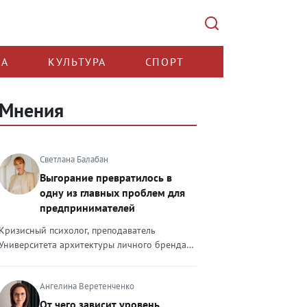
КА
КУЛЬТУРА
СПОРТ
Мнения
Светлана Балабан
Выгорание превратилось в
одну из главных проблем для
предпринимателей
Кризисный психолог, преподаватель
Университета архитектуры личного бренда
Светлана Балабан — о выгорании у
предпринимателей, его причинах, признаках
Ангелина Веретенченко
и способах преодоления Выгорание в 2026
году стало самой острой проблемой, однако
От чего зависит уровень