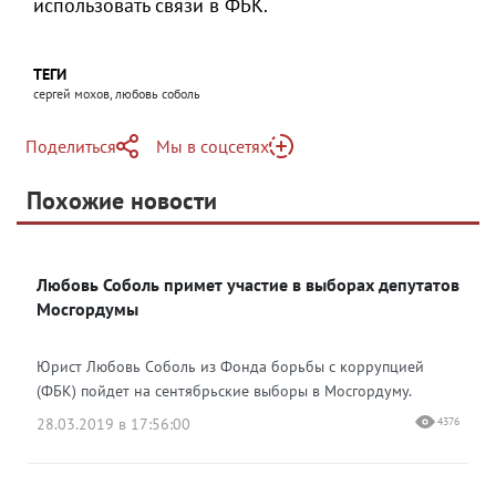
использовать связи в ФБК.
ТЕГИ
сергей мохов, любовь соболь
Поделиться
Мы в соцсетях
Telegram
Похожие новости
Telegram
Яндекс Дзен
ВКонтакте
Любовь Соболь примет участие в выборах депутатов
Одноклассники
Мосгордумы
Юрист Любовь Соболь из Фонда борьбы с коррупцией
(ФБК) пойдет на сентябрьские выборы в Мосгордуму.
28.03.2019 в 17:56:00
4376