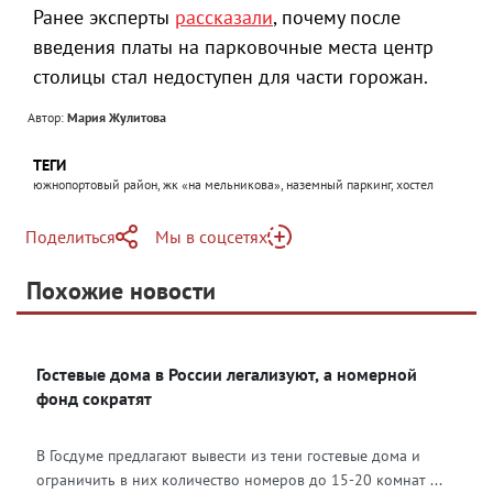
Ранее эксперты
рассказали
, почему после
введения платы на парковочные места центр
столицы стал недоступен для части горожан.
Автор:
Мария Жулитова
ТЕГИ
южнопортовый район, жк «на мельникова», наземный паркинг, хостел
Поделиться
Мы в соцсетях
Telegram
Похожие новости
Telegram
Яндекс Дзен
ВКонтакте
Гостевые дома в России легализуют, а номерной
Одноклассники
фонд сократят
В Госдуме предлагают вывести из тени гостевые дома и
ограничить в них количество номеров до 15-20 комнат ...