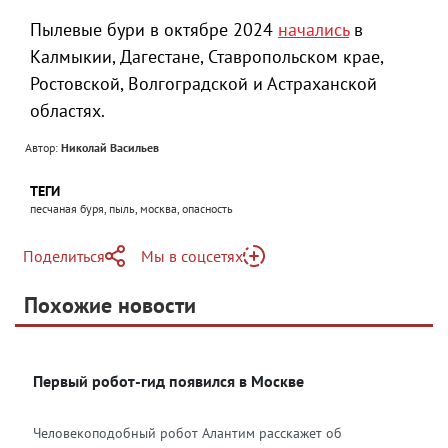
Пылевые бури в октябре 2024
начались
в
Калмыкии, Дагестане, Ставропольском крае,
Ростовской, Волгоградской и Астраханской
областях.
Автор:
Николай Васильев
ТЕГИ
песчаная буря, пыль, москва, опасность
Поделиться
Мы в соцсетях
Telegram
Похожие новости
Telegram
Яндекс Дзен
ВКонтакте
Первый робот-гид появился в Москве
Одноклассники
Человекоподобный робот Алантим расскажет об