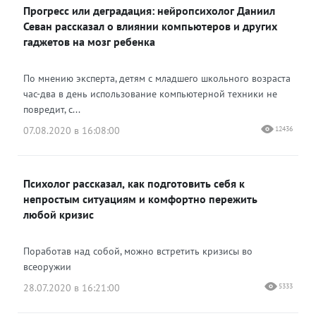
Прогресс или деградация: нейропсихолог Даниил
Одноклассники
Севан рассказал о влиянии компьютеров и других
гаджетов на мозг ребенка
По мнению эксперта, детям с младшего школьного возраста
час-два в день использование компьютерной техники не
повредит, с...
07.08.2020 в 16:08:00
12436
Психолог рассказал, как подготовить себя к
непростым ситуациям и комфортно пережить
любой кризис
Поработав над собой, можно встретить кризисы во
всеоружии
28.07.2020 в 16:21:00
5333