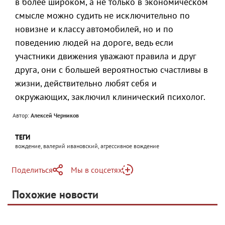
в более широком, а не только в экономическом
смысле можно судить не исключительно по
новизне и классу автомобилей, но и по
поведению людей на дороге, ведь если
участники движения уважают правила и друг
друга, они с большей вероятностью счастливы в
жизни, действительно любят себя и
окружающих, заключил клинический психолог.
Автор:
Алексей Черников
ТЕГИ
вождение, валерий ивановский, агрессивное вождение
Поделиться
Мы в соцсетях
Telegram
Похожие новости
Telegram
Яндекс Дзен
ВКонтакте