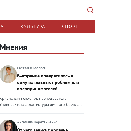
КА
КУЛЬТУРА
СПОРТ
Мнения
Светлана Балабан
Выгорание превратилось в
одну из главных проблем для
предпринимателей
Кризисный психолог, преподаватель
Университета архитектуры личного бренда
Светлана Балабан — о выгорании у
предпринимателей, его причинах, признаках
Ангелина Веретенченко
и способах преодоления Выгорание в 2026
году стало самой острой проблемой, однако
От чего зависит уровень