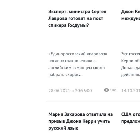
Эксперт: министра Сергея
Джон Ке
Одноклассники
Лаврова готовят на пост
междун
спикера Госдумы?
«Единороссовский «паровоз»
Экс-госс
после «столкновения» с
Керри об
английским эсминцем может
Дональда
набрать скорос...
действиях
28.06.2021 в 20:56:00
4184
14.10.201
Мария Захарова ответила на
США ото
призыв Джона Керри учить
предлож
русский язык