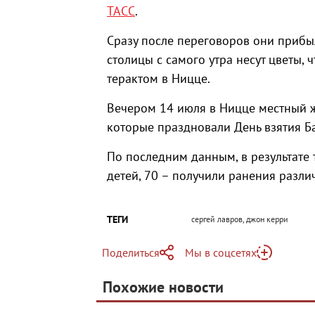
ТАСС
.
Сразу после переговоров они прибыл
столицы с самого утра несут цветы,
терактом в Ницце.
Вечером 14 июля в Ницце местный жи
которые праздновали День взятия Б
По последним данным, в результате 
детей, 70 – получили ранения разли
ТЕГИ
сергей лавров, джон керри
Поделиться
Мы в соцсетях
Telegram
Похожие новости
Telegram
Яндекс Дзен
ВКонтакте