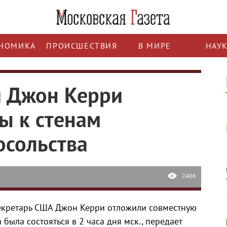
НОМИКА
ПРОИСШЕСТВИЯ
В МИРЕ
НАУ
и Джон Керри
ы к стенам
осольства
2406
секретарь США Джон Керри отложили совместную
была состояться в 2 часа дня мск., передает