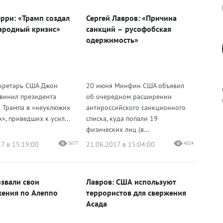
рри: «Трамп создал
Сергей Лавров: «Причина
ародный кризис»
санкций – русофобская
одержимость»
екретарь США Джон
20 июня Минфин США объявил
винил президента
об очередном расширении
 Трампа в «неуклюжих
антироссийского санкционного
», приведших к усил...
списка, куда попали 19
физических лиц (в...
к
7 в 15:19:00
3677
21.06.2017 в 15:04:00
4024
звали свои
Лавров: США используют
р
ения по Алеппо
террористов для свержения
Асада
н