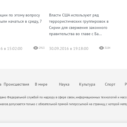
ации по этому вопросу
Власти США используют ряд
ли начаться в среду, 7
террористических группировок в
Сирии для свержения законного
правительства во главе с Ба...
6 в 15:02:00
2913
30.09.2016 в 19:18:00
3184
а
Происшествия
В мире
Наука
Культура
Спорт
Р
ано Федеральной службой по надзору в сфере связи, информационных технологий и массо
алов допускается только с обязательной прямой гиперссылкой на страницу, с которой мате