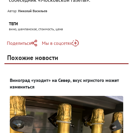
Автор:
Николай Васильев
ТЕГИ
вино, шампанское, стоимость, цена
Поделиться
Мы в соцсетях
Telegram
Похожие новости
Telegram
Яндекс Дзен
ВКонтакте
Виноград «уходит» на Север, вкус игристого может
Одноклассники
измениться