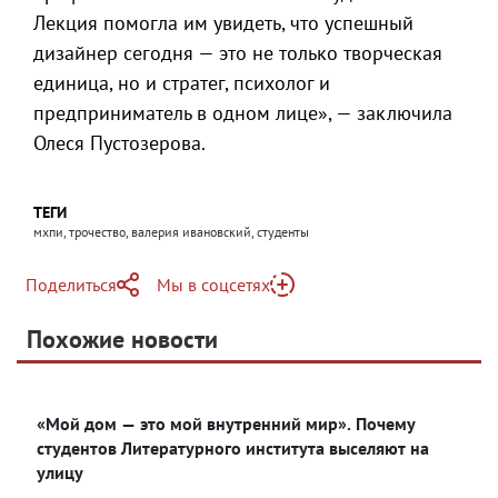
Лекция помогла им увидеть, что успешный
дизайнер сегодня — это не только творческая
единица, но и стратег, психолог и
предприниматель в одном лице», — заключила
Олеся Пустозерова.
ТЕГИ
мхпи, трочество, валерия ивановский, студенты
Поделиться
Мы в соцсетях
Telegram
Похожие новости
Telegram
Яндекс Дзен
ВКонтакте
«Мой дом — это мой внутренний мир». Почему
Одноклассники
студентов Литературного института выселяют на
улицу