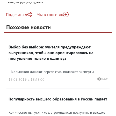
вузы, коррупция, студенты
Поделиться
Мы в соцсетях
Telegram
Похожие новости
Telegram
Яндекс Дзен
ВКонтакте
Выбор без выбора: учителя предупреждают
Одноклассники
выпускников, чтобы они ориентировались на
поступление только в один вуз
Школьников лишают перспектив, полагают эксперты
15.09.2019 в 18:48:00
6809
Популярность высшего образования в России падает
Количество выпускников, стремящихся поступить в высшие