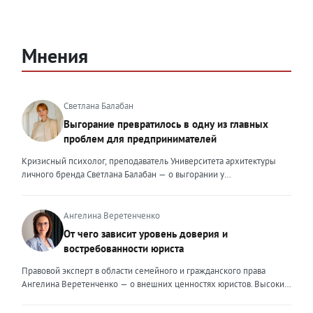
Мнения
Светлана Балабан
Выгорание превратилось в одну из главных
проблем для предпринимателей
Кризисный психолог, преподаватель Университета архитектуры
личного бренда Светлана Балабан — о выгорании у
предпринимателей, его причинах, признаках и способах
преодоления Выгорание в 2026 году стало самой острой
проблемой, однако выгорание у предпринимателей заметно
Ангелина Веретенченко
отличается от выгорания у наёмных сотрудников. Наёмный
От чего зависит уровень доверия и
сотрудник может уйти на больничный или в отпуск, пожаловаться
востребованности юриста
на что-то начальству или сменить работу. Предприниматель — сам
себе начальник и основа системы. Если он устаёт, бизнес не встанет
Правовой эксперт в области семейного и гражданского права
на паузу, а просто начнёт разваливаться. У предпринимателей
Ангелина Веретенченко — о внешних ценностях юристов. Высокий
принято говорить, что они не имеют право на выгорание или на
уровень экспертности, профессионализм,
усталость и должны работать 24/7. Но это очень опасное
клиентоориентированность: когда-то эти понятия формировали