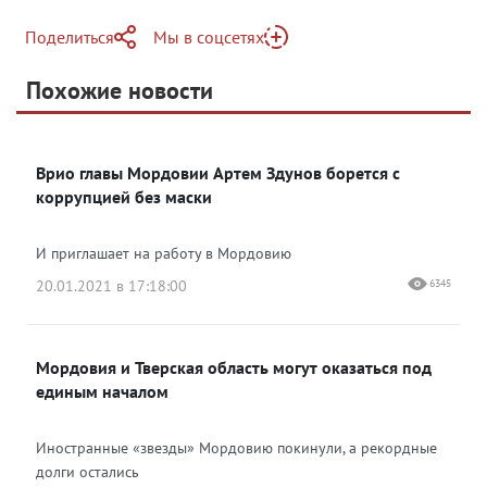
Поделиться
Мы в соцсетях
Telegram
Похожие новости
Telegram
Яндекс Дзен
ВКонтакте
Врио главы Мордовии Артем Здунов борется с
Одноклассники
коррупцией без маски
И приглашает на работу в Мордовию
20.01.2021 в 17:18:00
6345
Мордовия и Тверская область могут оказаться под
единым началом
Иностранные «звезды» Мордовию покинули, а рекордные
долги остались