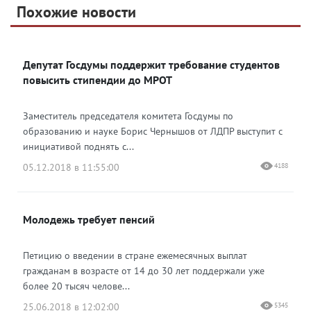
Telegram
Похожие новости
Telegram
Яндекс Дзен
ВКонтакте
Депутат Госдумы поддержит требование студентов
Одноклассники
повысить стипендии до МРОТ
Заместитель председателя комитета Госдумы по
образованию и науке Борис Чернышов от ЛДПР выступит с
инициативой поднять с...
05.12.2018 в 11:55:00
4188
Молодежь требует пенсий
Петицию о введении в стране ежемесячных выплат
гражданам в возрасте от 14 до 30 лет поддержали уже
более 20 тысяч челове...
25.06.2018 в 12:02:00
5345