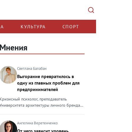
КА
КУЛЬТУРА
СПОРТ
Мнения
Светлана Балабан
Выгорание превратилось в
одну из главных проблем для
предпринимателей
Кризисный психолог, преподаватель
Университета архитектуры личного бренда
Светлана Балабан — о выгорании у
предпринимателей, его причинах, признаках
Ангелина Веретенченко
и способах преодоления Выгорание в 2026
году стало самой острой проблемой, однако
От чего зависит уровень