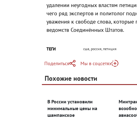
удалении неугодных властям петици
чего ряд экспертов и политолог по
уважения к свободе слова, которые
ведомств Соединённых Штатов.
ТЕГИ
сша, россия, петиция
Поделиться
Мы в соцсетях
Telegram
Похожие новости
Telegram
Яндекс Дзен
ВКонтакте
В России установили
Минтран
Одноклассники
минимальные цены на
возобно
шампанское
авиасоо