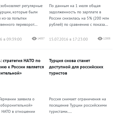
озобновляет регулярные
По данным на 1 июля общая
Турции, которые были
задолженность по зарплате в
 из-за попытки
России снизилась на 5% (200 млн
венного переворот...
рублей) по сравнению с показа...
6 в 09:39:00
14057
15.07.2016 в 17:23:00
12808
: стратегия НАТО по
Турция снова станет
ию к России является
доступной для российских
ительной»
туристов
Германии заявила о
Россия снимает ограничения на
 оборонительной»
посещение Турции российскими
и НАТО в отношении
туристами....