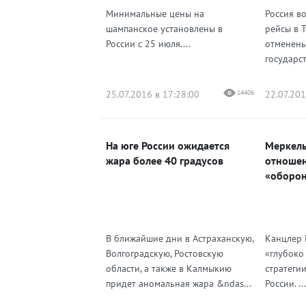
Минимальные цены на
Россия в
шампанское установлены в
рейсы в 
России с 25 июля....
отменены
государст
25.07.2016 в 17:28:00
14406
22.07.201
На юге России ожидается
Меркель
жара более 40 градусов
отношен
«оборон
В ближайшие дни в Астраханскую,
Канцлер 
Волгоградскую, Ростовскую
«глубоко
области, а также в Калмыкию
стратеги
придет аномальная жара &ndas...
России. ...