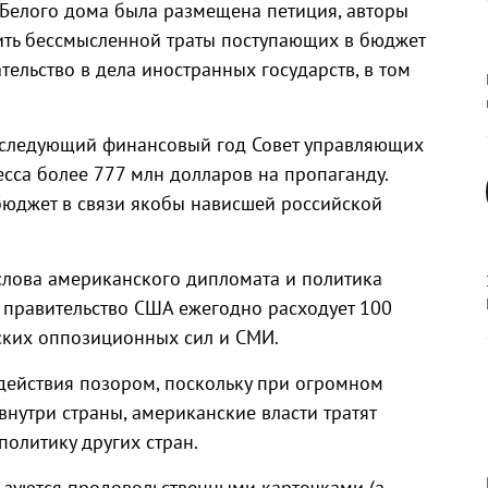
 Белого дома была размещена петиция, авторы
тить бессмысленной траты поступающих в бюджет
ельство в дела иностранных государств, в том
на следующий финансовый год Совет управляющих
сса более 777 млн долларов на пропаганду.
бюджет в связи якобы нависшей российской
слова американского дипломата и политика
 правительство США ежегодно расходует 100
ских оппозиционных сил и СМИ.
действия позором, поскольку при огромном
нутри страны, американские власти тратят
политику других стран.
ьзуются продовольственными карточками (а