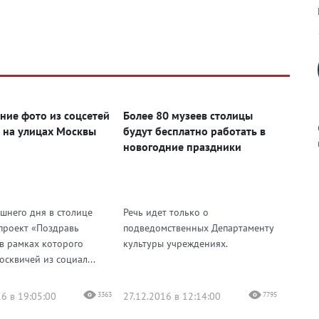
ние фото из соцсетей
Более 80 музеев столицы
 на улицах Москвы
будут бесплатно работать в
новогодние праздники
к
яшнего дня в столице
Речь идет только о
 проект «Поздравь
подведомственных Департаменту
 в рамках которого
культуры учреждениях.
сквичей из социал...
р
6 в 19:05:00
3363
27.12.2016 в 12:14:00
7795
н