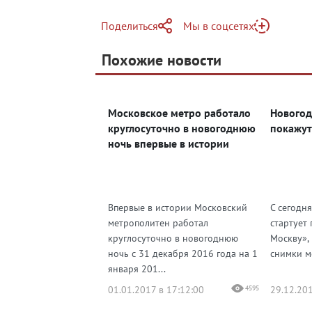
Поделиться
Мы в соцсетях
Telegram
Похожие новости
Telegram
Яндекс Дзен
ВКонтакте
Московское метро работало
Новогод
Одноклассники
круглосуточно в новогоднюю
покажут
ночь впервые в истории
Впервые в истории Московский
С сегодн
метрополитен работал
стартует
круглосуточно в новогоднюю
Москву»,
ночь с 31 декабря 2016 года на 1
снимки мо
января 201...
01.01.2017 в 17:12:00
4595
29.12.201