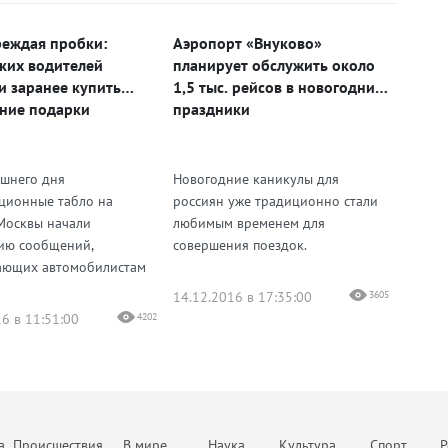
еждая пробки:
Аэропорт «Внуково»
ких водителей
планирует обслужить около
и заранее купить
1,5 тыс. рейсов в новогодние
ние подарки
праздники
яшнего дня
Новогодние каникулы для
ионные табло на
россиян уже традиционно стали
Москвы начали
любимым временем для
ию сообщений,
совершения поездок.
ающих автомобилистам
14.12.2016 в 17:35:00
3605
6 в 11:51:00
4202
а
Происшествия
В мире
Наука
Культура
Спорт
Р