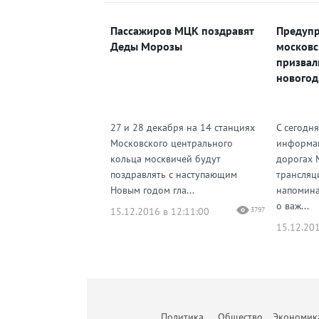
Пассажиров МЦК поздравят
Предупр
Деды Морозы
московс
призвал
новогод
27 и 28 декабря на 14 станциях
С сегодн
Московского центрального
информац
кольца москвичей будут
дорогах 
поздравлять с наступающим
трансляц
Новым годом гла...
напомин
о важ...
15.12.2016 в 12:11:00
3797
15.12.201
Политика
Общество
Экономик