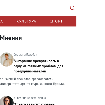
КА
КУЛЬТУРА
СПОРТ
Мнения
Светлана Балабан
Выгорание превратилось в
одну из главных проблем для
предпринимателей
Кризисный психолог, преподаватель
Университета архитектуры личного бренда
Светлана Балабан — о выгорании у
предпринимателей, его причинах, признаках
Ангелина Веретенченко
и способах преодоления Выгорание в 2026
году стало самой острой проблемой, однако
От чего зависит уровень