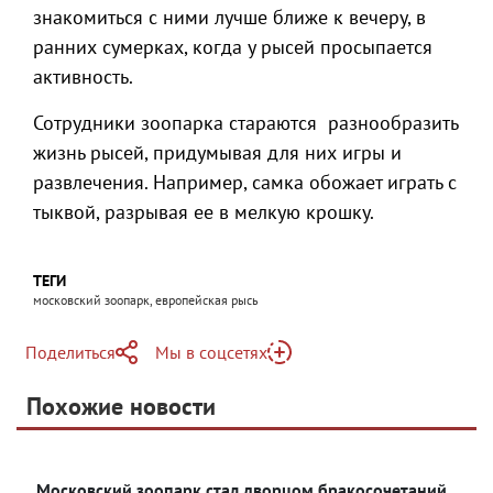
знакомиться с ними лучше ближе к вечеру, в
ранних сумерках, когда у рысей просыпается
активность.
Сотрудники зоопарка стараются разнообразить
жизнь рысей, придумывая для них игры и
развлечения. Например, самка обожает играть с
тыквой, разрывая ее в мелкую крошку.
ТЕГИ
московский зоопарк, европейская рысь
Поделиться
Мы в соцсетях
Telegram
Похожие новости
Telegram
Яндекс Дзен
ВКонтакте
Московский зоопарк стал дворцом бракосочетаний