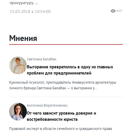
прокуратуру. ...
15.03.2018 в 10:54:00
4157
Мнения
Светлана Балабан
Выгорание превратилось в одну из главных
проблем для предпринимателей
Кризисный психолог, преподаватель Университета архитектуры
личного бренда Светлана Балабан — о выгорании у
предпринимателей, его причинах, признаках и способах
преодоления Выгорание в 2026 году стало самой острой
проблемой, однако выгорание у предпринимателей заметно
Ангелина Веретенченко
отличается от выгорания у наёмных сотрудников. Наёмный
От чего зависит уровень доверия и
сотрудник может уйти на больничный или в отпуск, пожаловаться
востребованности юриста
на что-то начальству или сменить работу. Предприниматель — сам
себе начальник и основа системы. Если он устаёт, бизнес не встанет
Правовой эксперт в области семейного и гражданского права