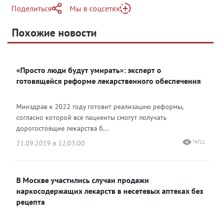
Поделиться
Мы в соцсетях
Telegram
Похожие новости
Telegram
Яндекс Дзен
ВКонтакте
«Просто люди будут умирать»: эксперт о
Одноклассники
готовящейся реформе лекарственного обеспечения
Минздрав к 2022 году готовит реализацию реформы,
согласно которой все пациенты смогут получать
дорогостоящие лекарства б...
21.09.2019 в 12:03:00
74711
В Москве участились случаи продажи
наркосодержащих лекарств в несетевых аптеках без
рецепта