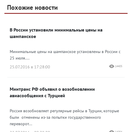
Telegram
Похожие новости
Telegram
Яндекс Дзен
ВКонтакте
В России установили минимальные цены на
Одноклассники
шампанское
Минимальные цены на шампанское установлены в России с
25 июля....
25.07.2016 в 17:28:00
14405
Минтранс РФ объявил о возобновлении
авиасообщения с Турцией
Россия возобновляет регулярные рейсы в Турции, которые
были отменены из-за попытки государственного
переворот...
14056