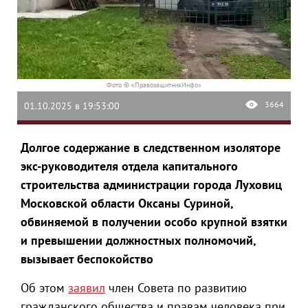
Фото © «ПравозащитникИнфо»
3664
01.10.2025 в 19:53:00
Долгое содержание в следственном изоляторе
экс-руководителя отдела капитального
строительства администрации города Луховиц
Московской области Оксаны Суриной,
обвиняемой в получении особо крупной взятки
и превышении должностных полномочий,
вызывает беспокойство
Об этом
заявил
член Совета по развитию
гражданского общества и правам человека при