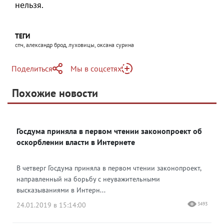
нельзя.
ТЕГИ
спч, александр брод, луховицы, оксана сурина
Поделиться
Мы в соцсетях
Telegram
Похожие новости
Telegram
Яндекс Дзен
ВКонтакте
Госдума приняла в первом чтении законопроект об
Одноклассники
оскорблении власти в Интернете
В четверг Госдума приняла в первом чтении законопроект,
направленный на борьбу с неуважительными
высказываниями в Интерн...
24.01.2019 в 15:14:00
3493