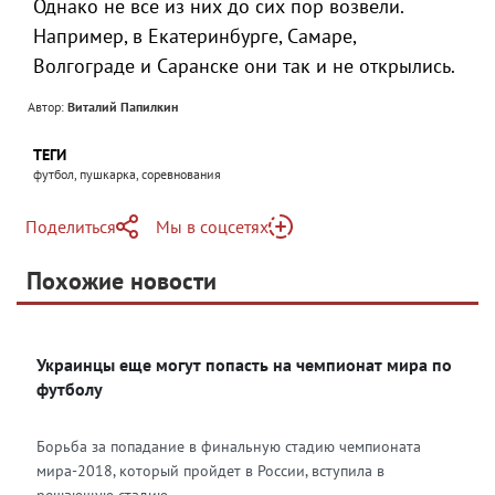
Однако не все из них до сих пор возвели.
Например, в Екатеринбурге, Самаре,
Волгограде и Саранске они так и не открылись.
Автор:
Виталий Папилкин
ТЕГИ
футбол, пушкарка, соревнования
Поделиться
Мы в соцсетях
Telegram
Похожие новости
Telegram
Яндекс Дзен
ВКонтакте
Украинцы еще могут попасть на чемпионат мира по
Одноклассники
футболу
Борьба за попадание в финальную стадию чемпионата
мира-2018, который пройдет в России, вступила в
решающую стадию. ...