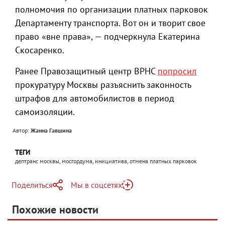
полномочия по организации платных парковок
Департаменту транспорта. Вот он и творит свое
право «вне права», — подчеркнула Екатерина
Скосаренко.
Ранее Правозащитный центр ВРНС
попросил
прокуратуру Москвы разъяснить законность
штрафов для автомобилистов в период
самоизоляции.
Автор:
Жанна Гавшина
ТЕГИ
дептранс москвы, мосгордума, инициатива, отмена платных парковок
Поделиться
Мы в соцсетях
Telegram
Похожие новости
Telegram
Яндекс Дзен