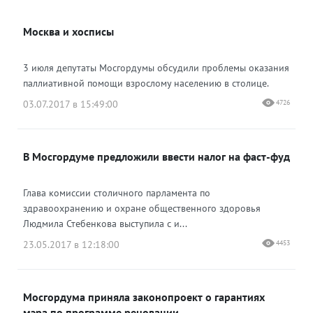
ВКонтакте
Москва и хосписы
Одноклассники
3 июля депутаты Мосгордумы обсудили проблемы оказания
паллиативной помощи взрослому населению в столице.
03.07.2017 в 15:49:00
4726
В Мосгордуме предложили ввести налог на фаст-фуд
Глава комиссии столичного парламента по
здравоохранению и охране общественного здоровья
Людмила Стебенкова выступила с и...
23.05.2017 в 12:18:00
4453
Мосгордума приняла законопроект о гарантиях
мэра по программе реновации