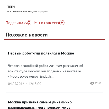
ТЕГИ
алкоголизм, москва, мосгордума
Поделиться
Мы в соцсетях
Telegram
Похожие новости
Telegram
Яндекс Дзен
ВКонтакте
Первый робот-гид появился в Москве
Одноклассники
Человекоподобный робот Алантим расскажет об
архитектуре московской подземки на выставке
«Московское метро &ndash...
04.07.2016 в 12:13:00
15162
Москва признана самым динамично
развивающимся мегаполисом мира