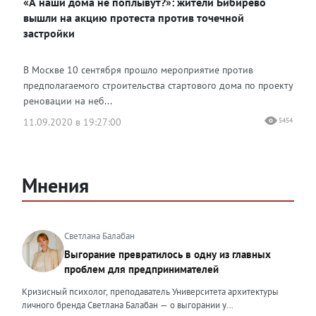
«А наши дома не поплывут?»: жители Бибирево
Одноклассники
вышли на акцию протеста против точечной
застройки
В Москве 10 сентября прошло мероприятие против
предполагаемого строительства стартового дома по проекту
реновации на неб...
11.09.2020 в 19:27:00
5454
Мнения
Светлана Балабан
Выгорание превратилось в одну из главных
проблем для предпринимателей
Кризисный психолог, преподаватель Университета архитектуры
личного бренда Светлана Балабан — о выгорании у