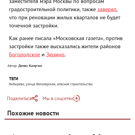
заместителя мэра Москвы по вопросам
градостроительной политики, также
заверял
,
что при реновации жилых кварталов не будет
точечной застройки.
Как ранее писала «Московская газета», против
застройки также высказались жители районов
Богородское
и
Зюзино
.
Автор:
Денис Калугин
ТЕГИ
бибирево, улица белозерская, опасное строительство
Поделиться
Мы в соцсетях
Telegram
Похожие новости
Telegram
Яндекс Дзен
ВКонтакте