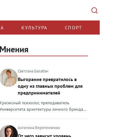
КА
КУЛЬТУРА
СПОРТ
Мнения
Светлана Балабан
Выгорание превратилось в
одну из главных проблем для
предпринимателей
Кризисный психолог, преподаватель
Университета архитектуры личного бренда
Светлана Балабан — о выгорании у
предпринимателей, его причинах, признаках
Ангелина Веретенченко
и способах преодоления Выгорание в 2026
году стало самой острой проблемой, однако
От чего зависит уровень