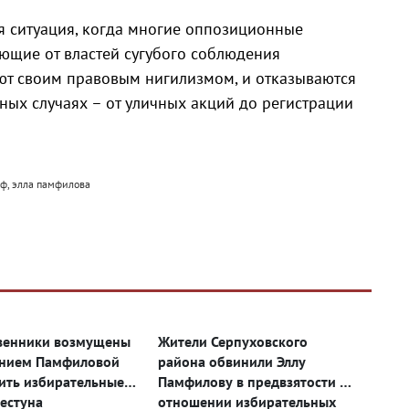
я ситуация, когда многие оппозиционные
ующие от властей сугубого соблюдения
яют своим правовым нигилизмом, и отказываются
ных случаях – от уличных акций до регистрации
рф, элла памфилова
венники возмущены
Жители Серпуховского
анием Памфиловой
района обвинили Эллу
ить избирательные
Памфилову в предвзятости в
естуна
отношении избирательных