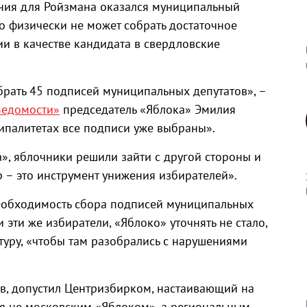
ения для Ройзмана оказался муниципальный
о физически не может собрать достаточное
и в качестве кандидата в свердловские
брать 45 подписей муниципальных депутатов», –
Ведомости»
председатель «Яблока» Эмилия
ципалитетах все подписи уже выбраны».
», яблочники решили зайти с другой стороны и
 – это инструмент унижения избирателей».
еобходимость сбора подписей муниципальных
 эти же избиратели, «Яблоко» уточнять не стало,
туру, «чтобы там разобрались с нарушениями
в, допустил Центризбирком, настаивающий на
ся не московским «Яблоком», а региональным