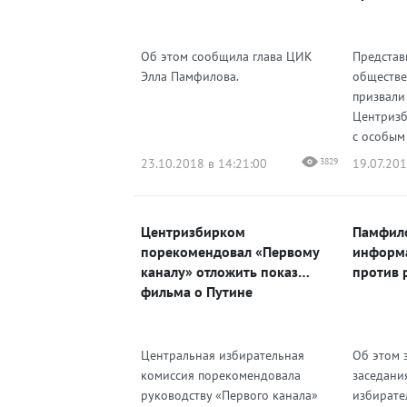
Об этом сообщила глава ЦИК
Представ
Элла Памфилова.
обществе
призвали
Центризб
с особым 
23.10.2018 в 14:21:00
3829
19.07.201
Центризбирком
Памфило
порекомендовал «Первому
информ
каналу» отложить показ
против 
фильма о Путине
Центральная избирательная
Об этом 
комиссия порекомендовала
заседани
руководству «Первого канала»
избирате