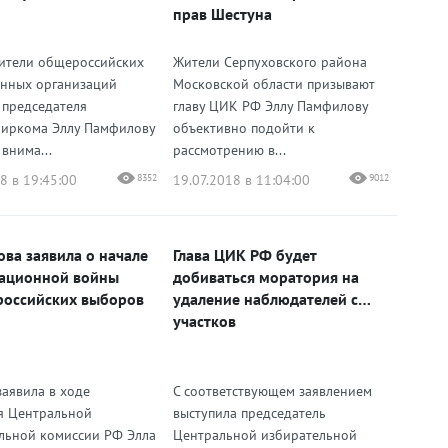
прав Шестуна
ители общероссийских
Жители Серпуховского района
нных организаций
Московской области призывают
 председателя
главу ЦИК РФ Эллу Памфилову
иркома Эллу Памфилову
объективно подойти к
внима...
рассмотрению в...
8 в 19:45:00
8352
19.07.2018 в 11:04:00
9012
ва заявила о начале
Глава ЦИК РФ будет
ационной войны
добиваться моратория на
российских выборов
удаление наблюдателей с
участков
заявила в ходе
С соответствующем заявлением
я Центральной
выступила председатель
льной комиссии РФ Элла
Центральной избирательной