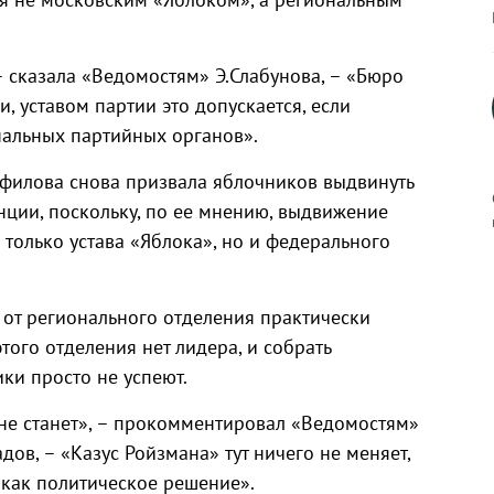
– сказала «Ведомостям» Э.Слабунова, – «Бюро
 уставом партии это допускается, если
альных партийных органов».
филова снова призвала яблочников выдвинуть
ции, поскольку, по ее мнению, выдвижение
только устава «Яблока», но и федерального
к
 от регионального отделения практически
этого отделения нет лидера, и собрать
и просто не успеют.
р
 не станет», – прокомментировал «Ведомостям»
ов, – «Казус Ройзмана» тут ничего не меняет,
н
 как политическое решение».