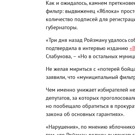
Как и ожидалось, камнем преткнов
фильтр: выдвиженец «Яблока» прост
количество подписей для регистраци
губернаторы.
«Три дня назад Ройзману удалось со
подтвердила в интервью изданию
«
Слабунова, – «Но в остальных муни
Не желая мириться с «потерей бойца
заявили, что «муниципальный фильтр
Чем именно унижает избирателей н
депутатов, за которых проголосовали
но пообещало обратиться в прокура
закона об основных гарантиях».
«Нарушения», по мнению яблочнико
том, что Ройзман должен выдвигать