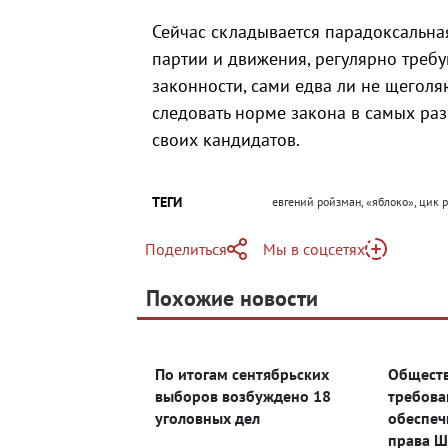
Сейчас складывается парадоксальна
партии и движения, регулярно треб
законности, сами едва ли не щегол
следовать норме закона в самых раз
своих кандидатов.
ТЕГИ
евгений ройзман, «яблоко», цик 
Поделиться
Мы в соцсетях
Telegram
Похожие новости
Telegram
Яндекс Дзен
ВКонтакте
По итогам сентябрьских
Общест
Одноклассники
выборов возбуждено 18
требов
уголовных дел
обеспеч
права Ш