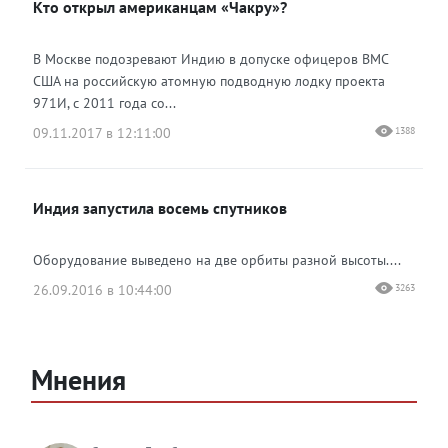
Кто открыл американцам «Чакру»?
В Москве подозревают Индию в допуске офицеров ВМС
США на российскую атомную подводную лодку проекта
971И, с 2011 года со...
09.11.2017 в 12:11:00
1388
Индия запустила восемь спутников
Оборудование выведено на две орбиты разной высоты....
26.09.2016 в 10:44:00
3263
Мнения