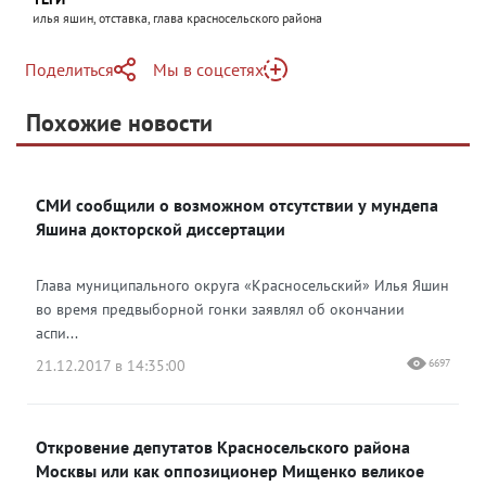
илья яшин, отставка, глава красносельского района
Поделиться
Мы в соцсетях
Telegram
Похожие новости
Telegram
Яндекс Дзен
ВКонтакте
СМИ сообщили о возможном отсутствии у мундепа
Одноклассники
Яшина докторской диссертации
Глава муниципального округа «Красносельский» Илья Яшин
во время предвыборной гонки заявлял об окончании
аспи...
21.12.2017 в 14:35:00
6697
Откровение депутатов Красносельского района
Москвы или как оппозиционер Мищенко великое