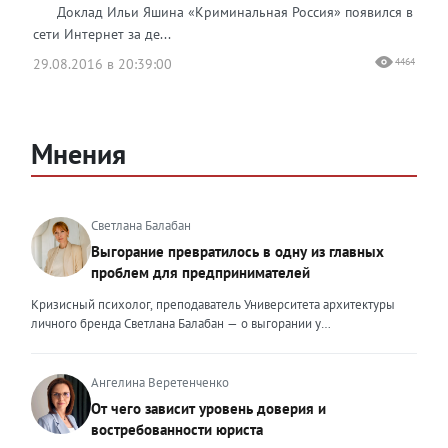
Доклад Ильи Яшина «Криминальная Россия» появился в
сети Интернет за де...
29.08.2016 в 20:39:00
4464
Мнения
Светлана Балабан
Выгорание превратилось в одну из главных
проблем для предпринимателей
Кризисный психолог, преподаватель Университета архитектуры
личного бренда Светлана Балабан — о выгорании у
предпринимателей, его причинах, признаках и способах
преодоления Выгорание в 2026 году стало самой острой
проблемой, однако выгорание у предпринимателей заметно
Ангелина Веретенченко
отличается от выгорания у наёмных сотрудников. Наёмный
От чего зависит уровень доверия и
сотрудник может уйти на больничный или в отпуск, пожаловаться
востребованности юриста
на что-то начальству или сменить работу. Предприниматель — сам