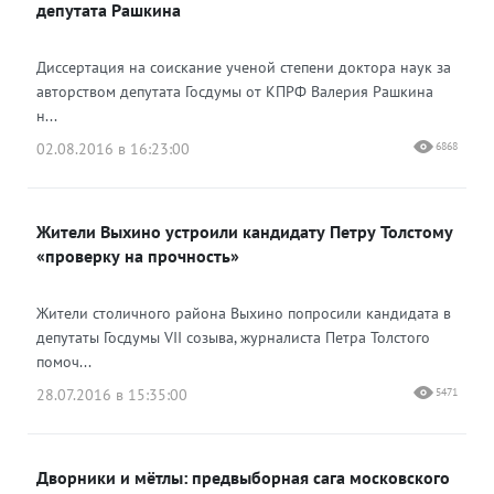
депутата Рашкина
Диссертация на соискание ученой степени доктора наук за
авторством депутата Госдумы от КПРФ Валерия Рашкина
н...
02.08.2016 в 16:23:00
6868
Жители Выхино устроили кандидату Петру Толстому
«проверку на прочность»
Жители столичного района Выхино попросили кандидата в
депутаты Госдумы VII созыва, журналиста Петра Толстого
помоч...
28.07.2016 в 15:35:00
5471
Дворники и мётлы: предвыборная сага московского