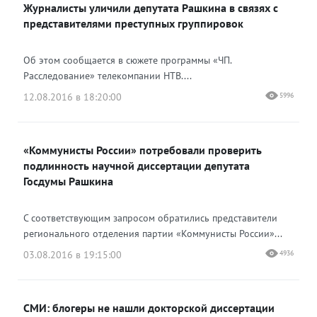
Журналисты уличили депутата Рашкина в связях с
Одноклассники
представителями преступных группировок
Об этом сообщается в сюжете программы «ЧП.
Расследование» телекомпании НТВ....
12.08.2016 в 18:20:00
5996
«Коммунисты России» потребовали проверить
подлинность научной диссертации депутата
Госдумы Рашкина
С соответствующим запросом обратились представители
регионального отделения партии «Коммунисты России»...
03.08.2016 в 19:15:00
4936
СМИ: блогеры не нашли докторской диссертации