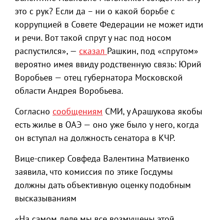
это с рук? Если да – ни о какой борьбе с
коррупцией в Совете Федерации не может идти
и речи. Вот такой спрут у нас под носом
распустился», —
сказал
Рашкин, под «спрутом»
вероятно имея ввиду родственную связь: Юрий
Воробьев — отец губернатора Московской
области Андрея Воробьева.
Согласно
сообщениям
СМИ, у Арашукова якобы
есть жилье в ОАЭ — оно уже было у него, когда
он вступал на должность сенатора в КЧР.
Вице-спикер Совфеда Валентина Матвиенко
заявила, что комиссия по этике Госдумы
должны дать объективную оценку подобным
высказываниям
«На самом деле мы все возмущены этой