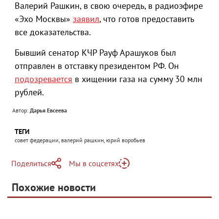
Валерий Рашкин, в свою очередь, в радиоэфире
«Эхо Москвы»
заявил
, что готов предоставить
все доказательства.
Бывший сенатор КЧР Рауф Арашуков был
отправлен в отставку президентом РФ. Он
подозревается
в хищении газа на сумму 30 млн
рублей.
Автор:
Дарья Евсеева
ТЕГИ
совет федерации, валерий рашкин, юрий воробьев
Поделиться
Мы в соцсетях
Telegram
Похожие новости
Telegram
Яндекс Дзен
ВКонтакте