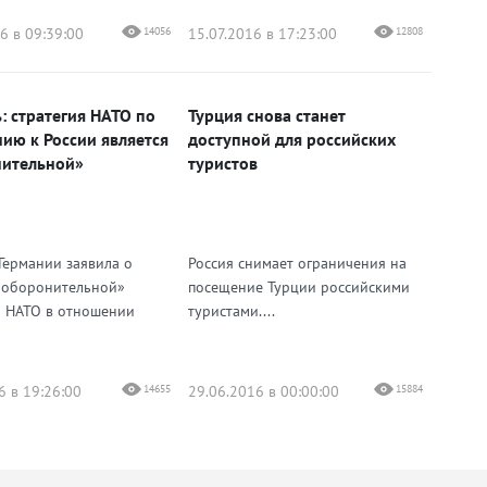
6 в 09:39:00
14056
15.07.2016 в 17:23:00
12808
: стратегия НАТО по
Турция снова станет
ию к России является
доступной для российских
ительной»
туристов
Германии заявила о
Россия снимает ограничения на
 оборонительной»
посещение Турции российскими
и НАТО в отношении
туристами....
6 в 19:26:00
14655
29.06.2016 в 00:00:00
15884