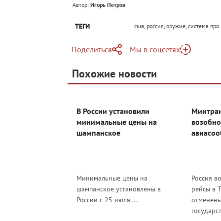
Автор:
Игорь Петров
ТЕГИ
сша, россия, оружие, система про
Поделиться
Мы в соцсетях
Telegram
Похожие новости
Telegram
Яндекс Дзен
ВКонтакте
В России установили
Минтран
Одноклассники
минимальные цены на
возобно
шампанское
авиасоо
Минимальные цены на
Россия в
шампанское установлены в
рейсы в 
России с 25 июля....
отменены
государст