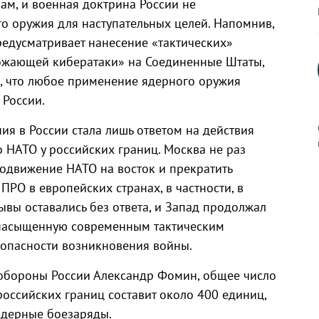
м, и военная доктрина России не
го оружия для наступательных целей. Напомнив,
едусматривает нанесение «тактических»
рожающей кибератаки» на Соединенные Штаты,
, что любое применение ядерного оружия
 России.
ия в России стала лишь ответом на действия
 НАТО у российских границ. Москва не раз
одвижение НАТО на восток и прекратить
РО в европейских странах, в частности, в
к
вы оставались без ответа, и Запад продолжал
, насыщенную современным тактическим
опасности возникновения войны.
р
 обороны России Александр Фомин, общее число
оссийских границ составит около 400 единиц,
н
ядерные боезаряды.