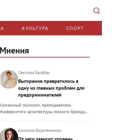
КА
КУЛЬТУРА
СПОРТ
Мнения
Светлана Балабан
Выгорание превратилось в
одну из главных проблем для
предпринимателей
Кризисный психолог, преподаватель
Университета архитектуры личного бренда
Светлана Балабан — о выгорании у
предпринимателей, его причинах, признаках
Ангелина Веретенченко
и способах преодоления Выгорание в 2026
году стало самой острой проблемой, однако
От чего зависит уровень