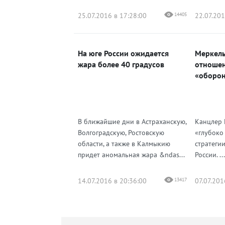
25.07.2016 в 17:28:00
14405
22.07.201
На юге России ожидается
Меркель
жара более 40 градусов
отношен
«оборон
В ближайшие дни в Астраханскую,
Канцлер 
Волгоградскую, Ростовскую
«глубоко
области, а также в Калмыкию
стратеги
придет аномальная жара &ndas...
России. ...
14.07.2016 в 20:36:00
13417
07.07.201