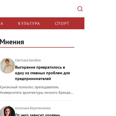
КА
КУЛЬТУРА
СПОРТ
Мнения
Светлана Балабан
Выгорание превратилось в
одну из главных проблем для
предпринимателей
Кризисный психолог, преподаватель
Университета архитектуры личного бренда
Светлана Балабан — о выгорании у
предпринимателей, его причинах, признаках
Ангелина Веретенченко
и способах преодоления Выгорание в 2026
году стало самой острой проблемой, однако
От чего зависит уровень