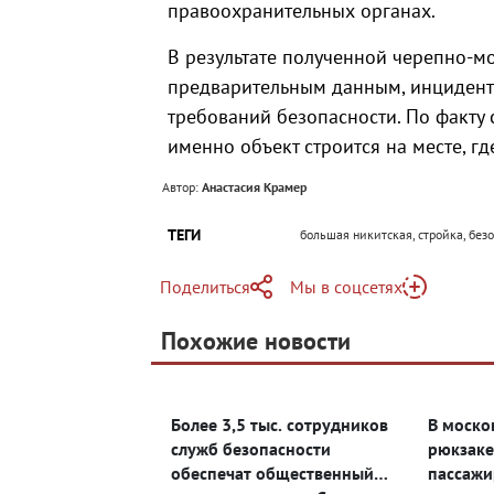
правоохранительных органах.
В результате полученной черепно-м
предварительным данным, инцидент
требований безопасности. По факту
именно объект строится на месте, гд
Автор:
Анастасия Крамер
ТЕГИ
большая никитская, стройка, безо
Поделиться
Мы в соцсетях
Telegram
Похожие новости
Telegram
Яндекс Дзен
ВКонтакте
Более 3,5 тыс. сотрудников
В моско
Одноклассники
служб безопасности
рюкзаке
обеспечат общественный
пассажи