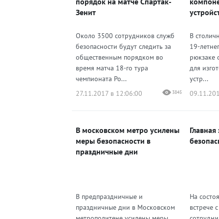
порядок на матче Спартак-
компоне
Зенит
устройс
Около 3500 сотрудников служб
В столич
безопасности будут следить за
19-летнег
общественным порядком во
рюкзаке 
время матча 18-го тура
для изго
чемпионата Ро...
устр...
27.11.2017 в 12:06:00
3845
09.11.201
В московском метро усилены
Главная
меры безопасности в
безопас
праздничные дни
В предпраздничные и
На состо
праздничные дни в Московском
встрече 
метрополитене усилены меры
сотрудни