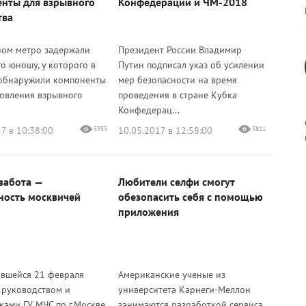
нты для взрывного
Конфедерации и ЧМ-2018
тва
ном метро задержали
Президент России Владимир
о юношу, у которого в
Путин подписал указ об усилении
обнаружили компоненты
мер безопасности на время
товления взрывного
проведения в стране Кубка
Конфедерац...
7 в 10:38:00
5955
10.05.2017 в 12:58:00
3811
к
 забота —
Любители селфи смогут
ность москвичей
обезопасить себя с помощью
приложения
р
явшейся 21 февраля
Американские ученые из
с руководством и
университета Карнеги-Меллон
н
ками ГУ МЧС по г.Москве
занимаются разработкой сервиса,