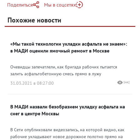
Поделиться
Мы в соцсетях
Telegram
Похожие новости
Telegram
Яндекс Дзен
ВКонтакте
«Мы такой технологии укладки асфальта не знаем»:
Одноклассники
в МАДИ оценили ямочный ремонт в Москве
Очевидцы запечатлели, как бригада рабочих пытается
залить асфальтобетонную смесь прямо в лужу
31.03.2021 в 08:27:00
5442
В МАДИ назвали безобразием укладку асфальта на
снег в центре Москвы
В Сети опубликовали видеозапись, на которой видно, как
рабочие укладывают новое дорожное полотно прямо на