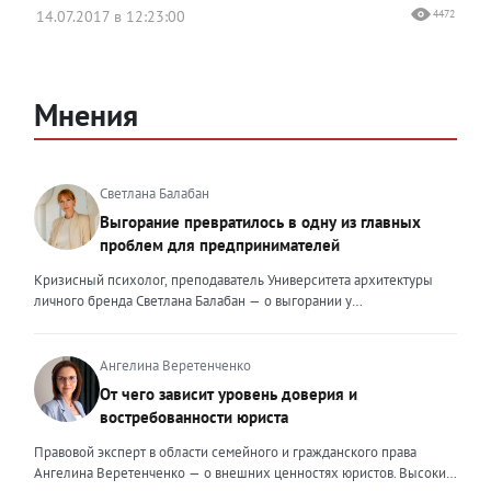
14.07.2017 в 12:23:00
4472
Мнения
Светлана Балабан
Выгорание превратилось в одну из главных
проблем для предпринимателей
Кризисный психолог, преподаватель Университета архитектуры
личного бренда Светлана Балабан — о выгорании у
предпринимателей, его причинах, признаках и способах
преодоления Выгорание в 2026 году стало самой острой
проблемой, однако выгорание у предпринимателей заметно
Ангелина Веретенченко
отличается от выгорания у наёмных сотрудников. Наёмный
От чего зависит уровень доверия и
сотрудник может уйти на больничный или в отпуск, пожаловаться
востребованности юриста
на что-то начальству или сменить работу. Предприниматель — сам
себе начальник и основа системы. Если он устаёт, бизнес не встанет
Правовой эксперт в области семейного и гражданского права
на паузу, а просто начнёт разваливаться. У предпринимателей
Ангелина Веретенченко — о внешних ценностях юристов. Высокий
принято говорить, что они не имеют право на выгорание или на