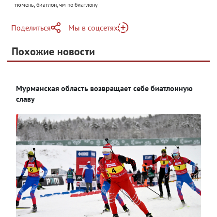
тюмень, биатлон, чм по биатлону
Поделиться
Мы в соцсетях
Telegram
Похожие новости
Telegram
Яндекс Дзен
ВКонтакте
Мурманская область возвращает себе биатлонную
Одноклассники
славу