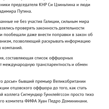
ники председателя КНР Си Цзиньпина и люди
адимира Путина.
ванные не без участия Галиции, сильным мира
у взялись проверять законность деятельности
ии пообещали даже внести поправки в закон об
ханизм, позволяющий раскрывать информацию
х компаний.
сия, составляющая список оффшорных
ют международную транспарентность и обмен
го досье» бывший премьер Великобритании
кции отцовского оффшора до того, как стать
ий коллега Сигмундюр Гуннлейгссон просто тихо
ского комитета ФИФА Хуан Педро Домининани.