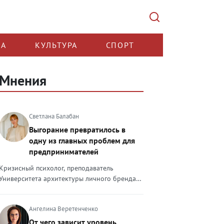
КА
КУЛЬТУРА
СПОРТ
Мнения
Светлана Балабан
Выгорание превратилось в
одну из главных проблем для
предпринимателей
Кризисный психолог, преподаватель
Университета архитектуры личного бренда
Светлана Балабан — о выгорании у
предпринимателей, его причинах, признаках
Ангелина Веретенченко
и способах преодоления Выгорание в 2026
году стало самой острой проблемой, однако
От чего зависит уровень