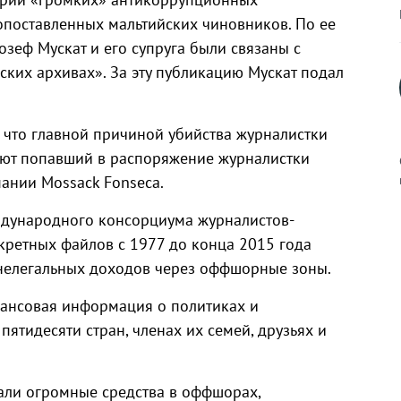
поставленных мальтийских чиновников. По ее
зеф Мускат и его супруга были связаны с
ких архивах». За эту публикацию Мускат подал
, что главной причиной убийства журналистки
ают попавший в распоряжение журналистки
ании Mossack Fonseca.
ждународного консорциума журналистов-
к
кретных файлов с 1977 до конца 2015 года
нелегальных доходов через оффшорные зоны.
инансовая информация о политиках и
ятидесяти стран, членах их семей, друзьях и
р
н
вали огромные средства в оффшорах,