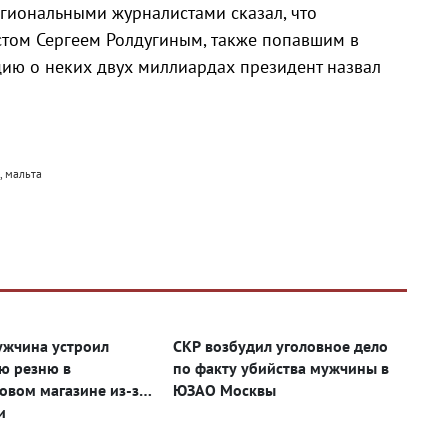
егиональными журналистами сказал, что
М
стом Сергеем Ролдугиным, также попавшим в
цию о неких двух миллиардах президент назвал
, мальта
ужчина устроил
СКР возбудил уголовное дело
ю резню в
по факту убийства мужчины в
овом магазине из-за
ЮЗАО Москвы
и