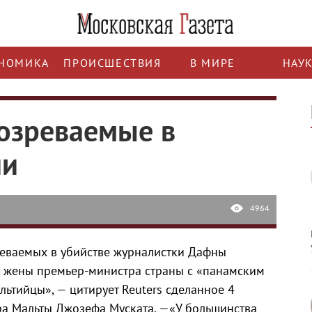
НОМИКА
ПРОИСШЕСТВИЯ
В МИРЕ
НАУ
озреваемые в
ии
4964
реваемых в убийстве журналистки Дафны
х жены премьер-министра страны с «панамским
ьтийцы», — цитирует Reuters сделанное 4
ра Мальты Джозефа Муската, —«У большинства