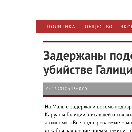
ПОЛИТИКА
ОБЩЕСТВО
ЭКО
Задержаны под
убийстве Галиц
04.12.2017 в 16:40:00
На Мальте задержали восемь подоз
Каруаны Галиции, писавшей о связя
архивом». «Все подозреваемые – мал
декабря заявление премьер-минист