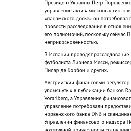
Президент Украины Петр Порошенко з
управление активами консалтинговы
«панамского досье» он потребовал п
провести расследование в отношен
его полномочий, поскольку сейчас 
неприкосновенностью.
В Испании проводят расследование 
футболиста Лионеля Месси, режиссе
Пилар де Борбон и других.
Австрийский финансовый регулятор 
упомянутых в публикации банков Raif
Vorarlberg, а Управление финансов
управление потребовали предостави
норвежского банка DNB и скандина
Управлении финансового надзора Н
возможной причастности сотрудник