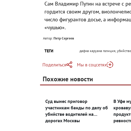
Сам Владимир Путин на встрече с р
гордится своим другом, виолончели
число фигурантов досье, а информа
«чушью».
Автор:
Петр Сергеев
ТЕГИ
дафна каруана галиция, убийство
Поделиться
Мы в соцсетях
Telegram
Похожие новости
Telegram
Яндекс Дзен
ВКонтакте
Суд вынес приговор
В Уфе м
Одноклассники
участникам банды по делу об
кроваву
убийстве водителей на
продукт
дорогах Москвы
ревност