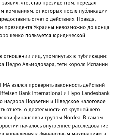
аявил, что, став президентом, передал
м компаниям, от которых после публикации
редоставить отчет о действиях. Правда,
ии президента Украины невозможно до конца
Порошенко пользуется юридической
в отношении лиц, упомянутых в публикации:
ра Педро Альмодовара, тети короля Испании
FMA взялся проверить законность действий
feisen Bank International и Hypo Landesbank
ого надзора Норвегии и Шведское налоговое
ть отчеты о деятельности от крупнейшего
вской финансовой группы Nordea. В самом
орвегии началось внутреннее расследование
ов управления к финансовым махинациям в