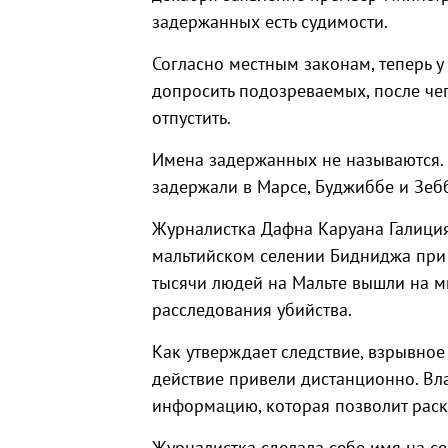
задержанных есть судимости.
Согласно местным законам, теперь у
допросить подозреваемых, после че
отпустить.
Имена задержанных не называются.
задержали в Марсе, Буджиббе и Зеб
Журналистка Дафна Каруана Галиция
мальтийском селении Бидниджа при 
тысячи людей на Мальте вышли на м
расследования убийства.
Как утверждает следствие, взрывное 
действие привели дистанционно. Вл
информацию, которая позволит раск
Журналистка сделала себе имя на 