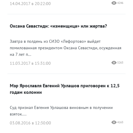
14.04.2017 в 20:22:00
4246
Оксана Севастиди: «изменщица» или жертва?
Завтра в полдень из СИЗО «Лефортово» выйдет
помилованная президентом Оксана Севастиди, осужденная
на 7 лет п...
11.03.2017 в 15:31:00
5263
Мэр Ярославля Евгений Урлашов приговорен к 12,5
годам колонии
Суд признал Евгения Урлашова виновным в получении
взяток....
03.08.2016 в 12:30:00
4163