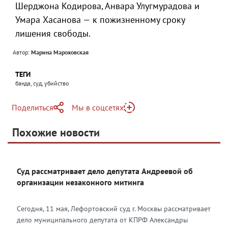
Шерджона Кодирова, Анвара Улугмурадова и
Умара Хасанова — к пожизненному сроку
лишения свободы.
Автор:
Марина Мароховская
ТЕГИ
банда, суд, убийство
Поделиться
Мы в соцсетях
Telegram
Похожие новости
Telegram
Яндекс Дзен
ВКонтакте
Суд рассматривает дело депутата Андреевой об
Одноклассники
организации незаконного митинга
Сегодня, 11 мая, Лефортовский суд г. Москвы рассматривает
дело муниципального депутата от КПРФ Александры