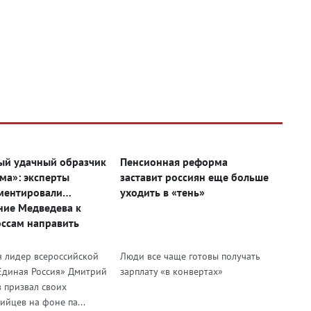
ый удачный образчик
Пенсионная реформа
ма»: эксперты
заставит россиян еще больше
ментировали
уходить в «тень»
ие Медведева к
ссам направить
у на помощь медикам
я лидер всероссийской
Люди все чаще готовы получать
Единая Россия» Дмитрий
зарплату «в конвертах»
 призвал своих
ийцев на фоне па...