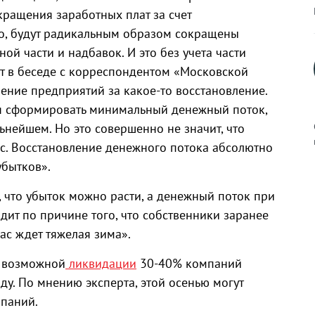
кращения заработных плат за счет
о, будут радикальным образом сокращены
й части и надбавок. И это без учета части
рт в беседе с корреспондентом «Московской
ение предприятий за какое-то восстановление.
я сформировать минимальный денежный поток,
нейшем. Но это совершенно не значит, что
пс. Восстановление денежного потока абсолютно
убытков».
к
, что убыток можно расти, а денежный поток при
одит по причине того, что собственники заранее
ас ждет тяжелая зима».
о возможной
ликвидации
30-40% компаний
р
ду. По мнению эксперта, этой осенью могут
мпаний.
н