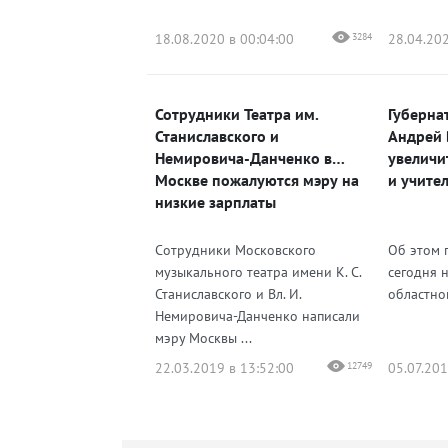
18.08.2020 в 00:04:00
3284
28.04.202
Сотрудники Театра им.
Губерна
Станиславского и
Андрей 
Немировича-Данченко в
увеличи
Москве пожалуются мэру на
и учител
низкие зарплаты
Сотрудники Московского
Об этом 
музыкального театра имени К. С.
сегодня 
Станиславского и Вл. И.
областно
Немировича-Данченко написали
мэру Москвы ...
22.03.2019 в 13:52:00
12749
05.07.201