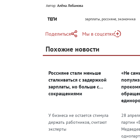
Автор:
Алёна Лобанова
ТЕГИ
зарплаты, россияне, экономика
Поделиться
Мы в соцсетях
Telegram
Похожие новости
Telegram
Яндекс Дзен
ВКонтакте
Россияне стали меньше
«Не сам
Одноклассники
сталкиваться с задержкой
популиз
зарплаты, но больше с
проком
сокращениями
обращен
единоро
зарплат
У бизнеса не остается стимула
28 апрел
держать работников, считают
партии «
эксперты
Медведев
однопарт