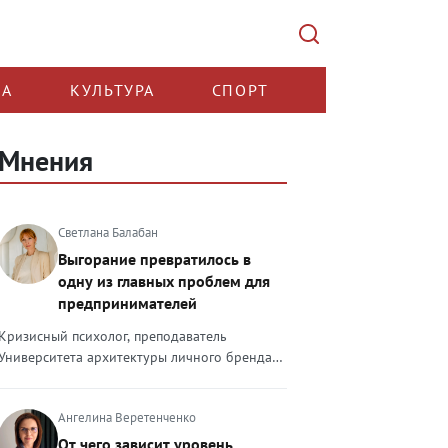
КА
КУЛЬТУРА
СПОРТ
Мнения
Светлана Балабан
Выгорание превратилось в
одну из главных проблем для
предпринимателей
Кризисный психолог, преподаватель
Университета архитектуры личного бренда
Светлана Балабан — о выгорании у
предпринимателей, его причинах, признаках
Ангелина Веретенченко
и способах преодоления Выгорание в 2026
году стало самой острой проблемой, однако
От чего зависит уровень