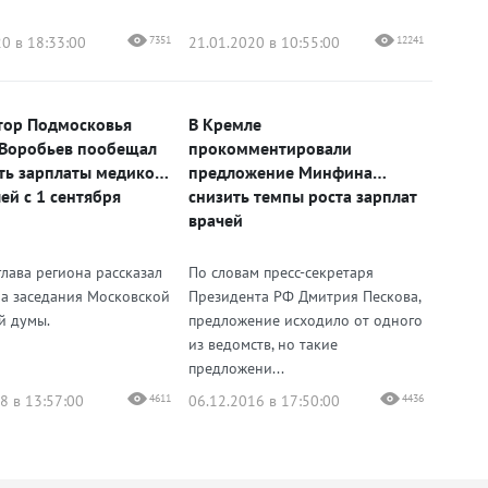
0 в 18:33:00
7351
21.01.2020 в 10:55:00
12241
тор Подмосковья
В Кремле
Воробьев пообещал
прокомментировали
ть зарплаты медиков
предложение Минфина
ей с 1 сентября
снизить темпы роста зарплат
врачей
глава региона рассказал
По словам пресс-секретаря
на заседания Московской
Президента РФ Дмитрия Пескова,
й думы.
предложение исходило от одного
из ведомств, но такие
предложени...
8 в 13:57:00
4611
06.12.2016 в 17:50:00
4436