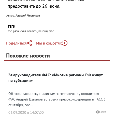
предоставить до 26 июня.
Автор:
Алексей Черников
ТЕГИ
азс, рязанская область, бензин, фас
Поделиться
Мы в соцсетях
Telegram
Похожие новости
Telegram
Яндекс Дзен
ВКонтакте
Замруководителя ФАС: «Многие регионы РФ живут
Одноклассники
на субсидии»
Об этом заявил журналистам заместитель руководителя
ФАС Андрей Цыганов во время пресс-конференции в ТАСС 3
сентября, пос...
03.09.2020 в 14:07:00
2490