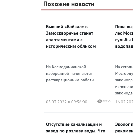
Telegram
Похожие новости
Telegram
Яндекс Дзен
ВКонтакте
Бывший «Байкал» в
Пока вы
Одноклассники
Замоскворечье станет
лес Мос
апартаментами с
судьбы 
историческим обликом
водопа
На Космодамианской
На сегод
набережной начинаются
Мосгорду
реставрационные работы
законопр
изменени
законодат
05.03.2022 в 09:56:00
20255
16.02.202
Отсутствие канализации и
Эколог 
завод по розливу воды. Что
рекомен