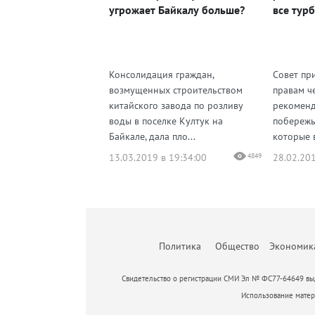
угрожает Байкалу больше?
все тур
Консолидация граждан,
Совет пр
возмущенных строительством
правам ч
китайского завода по розливу
рекоменд
воды в поселке Култук на
побережь
Байкале, дала пло...
которые в
13.03.2019 в 19:34:00
4849
28.02.201
Политика
Общество
Экономик
Свидетельство о регистрации СМИ Эл № ФС77-64649 выд
Использование матери