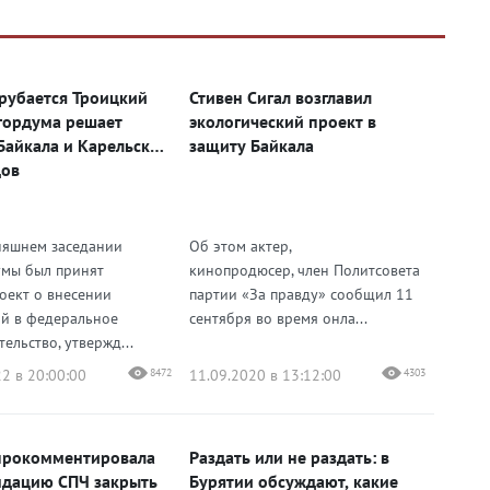
рубается Троицкий
Стивен Сигал возглавил
гордума решает
экологический проект в
Байкала и Карельских
защиту Байкала
дов
няшнем заседании
Об этом актер,
мы был принят
кинопродюсер, член Политсовета
оект о внесении
партии «За правду» сообщил 11
й в федеральное
сентября во время онла...
ельство, утвержд...
2 в 20:00:00
8472
11.09.2020 в 13:12:00
4303
прокомментировала
Раздать или не раздать: в
дацию СПЧ закрыть
Бурятии обсуждают, какие