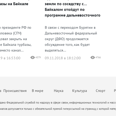
базы на Байкале
земли по соседству с
Байкалом отойдут по
программе дальневосточного
гектара
и президенте РФ по
В связи с переходом Бурятии в
еловека (СПЧ)
Дальневосточный федеральный
овал закрыть на
округ (ДФО) продолжается
е Байкала турбазы,
обсуждение того, как будет
место канал...
выделяться...
9 в 16:53:00
4379
09.11.2018 в 18:12:00
4766
а
Происшествия
В мире
Наука
Культура
Спорт
Р
ано Федеральной службой по надзору в сфере связи, информационных технологий и массо
алов допускается только с обязательной прямой гиперссылкой на страницу, с которой мате