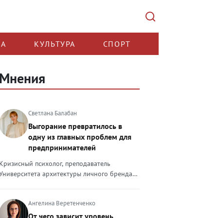
КА
КУЛЬТУРА
СПОРТ
Мнения
Светлана Балабан
Выгорание превратилось в
одну из главных проблем для
предпринимателей
Кризисный психолог, преподаватель
Университета архитектуры личного бренда
Светлана Балабан — о выгорании у
предпринимателей, его причинах, признаках
Ангелина Веретенченко
и способах преодоления Выгорание в 2026
году стало самой острой проблемой, однако
От чего зависит уровень