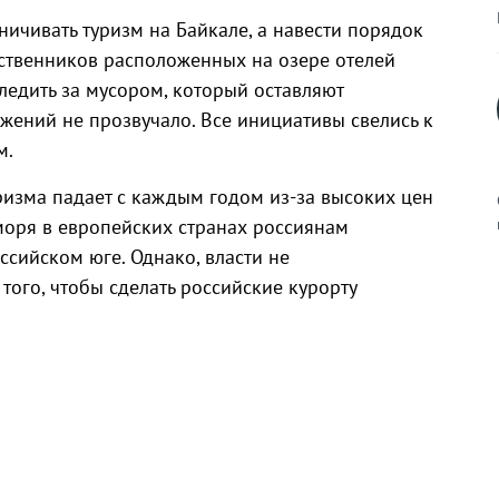
ичивать туризм на Байкале, а навести порядок
бственников расположенных на озере отелей
ледить за мусором, который оставляют
ений не прозвучало. Все инициативы свелись к
м.
ризма падает с каждым годом из-за высоких цен
 моря в европейских странах россиянам
ссийском юге. Однако, власти не
ого, чтобы сделать российские курорту
к
р
н