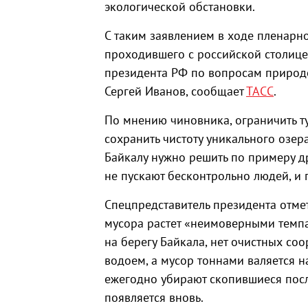
экологической обстановки.
С таким заявлением в ходе пленарно
проходившего с российской столице
президента РФ по вопросам природо
Сергей Иванов, сообщает
ТАСС
.
По мнению чиновника, ограничить ту
сохранить чистоту уникального озера
Байкалу нужно решить по примеру д
не пускают бесконтрольно людей, и 
Спецпредставитель президента отмет
мусора растет «неимоверными темпа
на берегу Байкала, нет очистных со
водоем, а мусор тоннами валяется н
ежегодно убирают скопившиеся посл
появляется вновь.