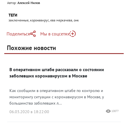
Автор:
Алексей Нилов
ТЕГИ
заключенные, коронавирус, ева меркачева, онк
Поделиться
Мы в соцсетях
Telegram
Похожие новости
Telegram
Яндекс Дзен
ВКонтакте
В оперативном штабе рассказали о состоянии
Одноклассники
заболевших коронавирусом в Москве
Как сообщили в оперативном штабе по контролю и
мониторингу ситуации с коронавирусом в Москве, у
большинства заболевших л...
06.03.2020 в 18:22:00
10877